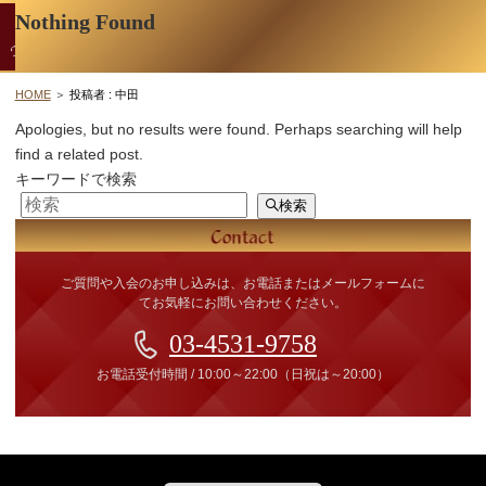
Nothing Found
男性会員
お問い合わせ
ログイン
HOME
投稿者 : 中田
ご入会について
Apologies, but no results were found. Perhaps searching will help
find a related post.
キーワードで検索
料金・入会案内
検索
会員比率『１：１０』にこだわる理由
ご質問や入会のお申し込みは、お電話またはメールフォームに
教養ある女性の募集に注力しています
てお気軽にお問い合わせください。
03-4531-9758
50代・60代のための後悔しない選び方
お電話受付時間
/
10:00～22:00
（日祝は～20:00）
女性会員の紹介
男性会員様の声