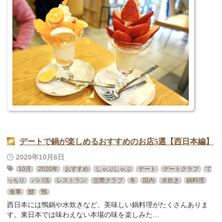
デートまでの流れ
アフィリエイトをご検討の皆様へ。
デートで鍋が楽しめるおすすめのお店5選【西日本編】
2020年10月6日
10月
2020年
おすすめ
しゃぶしゃぶ
デート
デートクラブ
て
っちり
パパ活
レストラン
交際クラブ
冬
国内
水炊き
鍋料理
食事
鱧
鴨
西日本には鴨鍋や水炊きなど、美味しい鍋料理がたくさんありま
す。東日本では味わえない本場の味を楽しみた…