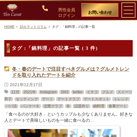
男性会員
お問い合わせ
ログイン
HOME
10カラットコラム
タグ : 「鍋料理」の記事一覧
ご入会について
タグ :「鍋料理」の記事一覧 ( 3 件)
料金・入会案内
会員比率『１：１０』にこだわる理由
冬・春のデートで注目すべきグルメは？グルメトレン
ドを取り入れたデートを紹介
教養ある女性の募集に注力しています
2021年12月17日
12月
2021年
Instagram
SNS
twitter
イチゴ
グルメ
スイーツ
男子
セッティング
デート
デートクラブ
デートスポット
トレンド
50代・60代のための後悔しない選び方
パパ活
パンケーキ
交際クラブ
冬
話題作り
鍋料理
食事デート
「食べるのが大好き」というカップルも少なくありません。好きな
女性会員の紹介
人とデートで美味しいものを一緒に食べるの…
男性会員様の声