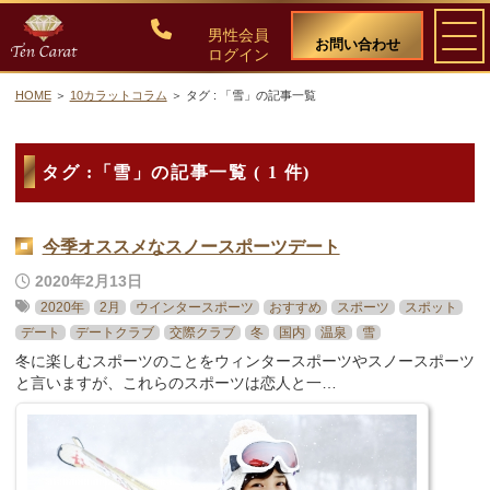
男性会員
お問い合わせ
ログイン
HOME
10カラットコラム
タグ : 「雪」の記事一覧
ご入会について
タグ :「雪」の記事一覧 ( 1 件)
料金・入会案内
会員比率『１：１０』にこだわる理由
今季オススメなスノースポーツデート
2020年2月13日
教養ある女性の募集に注力しています
2020年
2月
ウインタースポーツ
おすすめ
スポーツ
スポット
デート
デートクラブ
交際クラブ
冬
国内
温泉
雪
50代・60代のための後悔しない選び方
冬に楽しむスポーツのことをウィンタースポーツやスノースポーツ
と言いますが、これらのスポーツは恋人と一…
女性会員の紹介
男性会員様の声