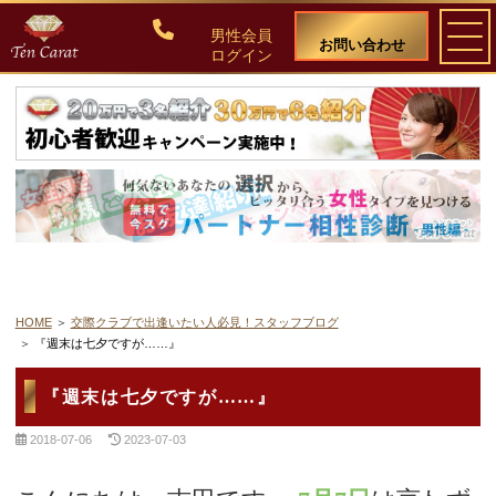
男性会員
お問い合わせ
ログイン
ご入会について
料金・入会案内
会員比率『１：１０』にこだわる理由
教養ある女性の募集に注力しています
HOME
交際クラブで出逢いたい人必見！スタッフブログ
『週末は七夕ですが……』
50代・60代のための後悔しない選び方
『週末は七夕ですが……』
女性会員の紹介
2018-07-06
2023-07-03
男性会員様の声