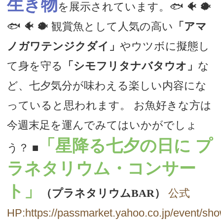
生き物
を展示されています。🐟 🐠 🐡
🐟 🐠 🐡 観賞魚として人気の高い
「アマ
ノガワテンジクダイ」
やウツボに擬態し
て身を守る
「シモフリタナバタウオ」
な
ど、七夕気分が味わえる楽しい内容にな
っていると思われます。 お魚好きな方は
今週末足を運んでみてはいかがでしょ
「星降る七夕の日に プ
う？
■
ラネタリウム・コンサー
ト」
（プラネタリウムBAR）
公式
HP:https://passmarket.yahoo.co.jp/event/sho