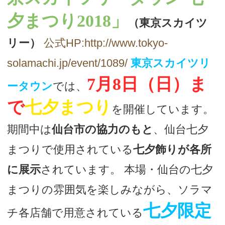
夕まつり2018」
（東京スカイツ
リー）
公式HP:http://www.tokyo-
solamachi.jp/event/1089/
東京スカイツリ
7月8日（日）ま
ータウン
では、
で
七夕まつり
を開催しています。
期間中は
仙台市の協力のもと
、仙台七夕
まつりで使用されている
七夕飾りが各所
に展示
されています。 本場・仙台の七夕
まつりの雰囲気を楽しみながら、ソラマ
七夕限定
チ各店舗で用意されている