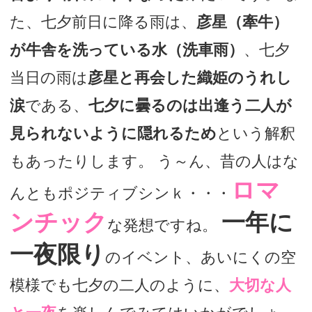
た、七夕前日に降る雨は、
彦星（牽牛）
が牛舎を洗っている水（洗車雨）
、七夕
当日の雨は
彦星と再会した織姫のうれし
涙
である、
七夕に曇るのは出逢う二人が
見られないように隠れるため
という解釈
もあったりします。 う～ん、昔の人はな
ロマ
んともポジティブシンｋ・・・
ンチック
一年に
な発想ですね。
一夜限り
のイベント、あいにくの空
模様でも七夕の二人のように、
大切な人