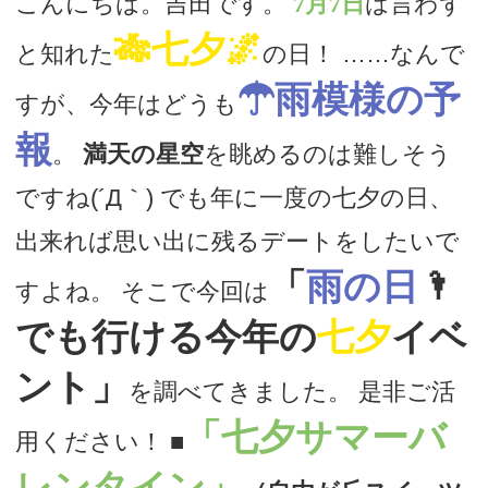
こんにちは。吉田です。
7月7日
は言わず
🎋七夕🌌
デートまでの流れ
と知れた
の日！ ……なんで
☂雨模様の予
すが、今年はどうも
アフィリエイトをご検討の皆様へ。
報
。
満天の星空
を眺めるのは難しそう
ですね(´Д｀) でも年に一度の七夕の日、
出来れば思い出に残るデートをしたいで
「
雨の日
🌂
すよね。 そこで今回は
でも行ける今年の
七夕
イベ
ント」
を調べてきました。 是非ご活
「七夕サマーバ
用ください！
■
レンタイン」