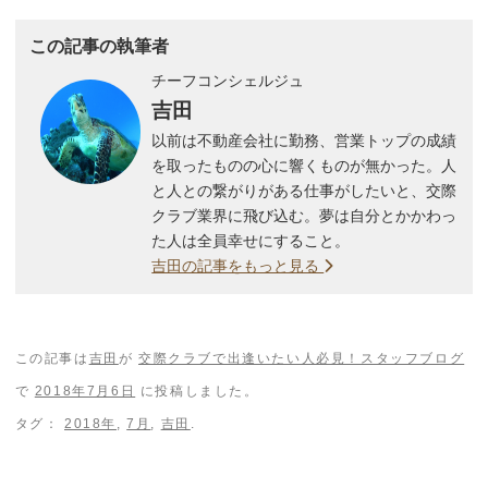
この記事の執筆者
チーフコンシェルジュ
吉田
以前は不動産会社に勤務、営業トップの成績
を取ったものの心に響くものが無かった。人
と人との繋がりがある仕事がしたいと、交際
クラブ業界に飛び込む。夢は自分とかかわっ
た人は全員幸せにすること。
吉田の記事をもっと見る
この記事は
吉田
が
交際クラブで出逢いたい人必見！スタッフブログ
で
2018年7月6日
に投稿しました。
タグ：
2018年
,
7月
,
吉田
.