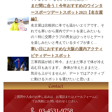
まだ間に合う！今年おすすめのウインタ
ースポーツデートスポット2023【名古屋
編】
名古屋は比較的に冬でも温かいエリアです。そ
れでも寒いから屋内でデートを楽しみたいも
の！特に交際クラブの男女はひっそりとデート
を楽しみたいと考えているタイプが多く…
寒い日におすすめな大阪の屋内アクティ
ビティデートスポット
三寒四温が続く昨今。まだまだ寒さで体が冷え
込む日もあります。 身体が冷えたままだと、
気分も上がりませんが、デートではアクティブ
に動けるスポットを選びたいと思いま…
ご質問や入会のお申し込みは、お電話またはメールフォームに
てお気軽にお問い合わせください。
03-4531-9758