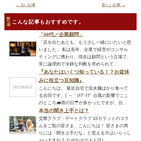
←
古い記事
新しい記事
→
こんな記事もおすすめです。
「60代／企業顧問」
「店を出たあとも、もう少し一緒にいたいと思
いました」 私は長年、企業で経営やコンサル
ティングに携わり、現在は顧問という立場で、
常に論理的で冷静な判断を求められて…
『あなたはいくつ知っている！？お盆休
みに役立つ豆知識』
こんにちは。 最近自宅で流水麺ばかり食べて
る吉田です。(´～｀)ﾓｸﾞﾓｸﾞ 台風の影響でここ
のところ🌧雨の日☂が多かったですが、台…
本当の聞き上手とは？
交際クラブ・デートクラブ 10カラットのコラ
ムをご覧の皆さま、こんにちは！ 皆さまの周
りには「聞き上手だな」と思える方はいらっし
ゃいますか？ なぜかその人と話し…