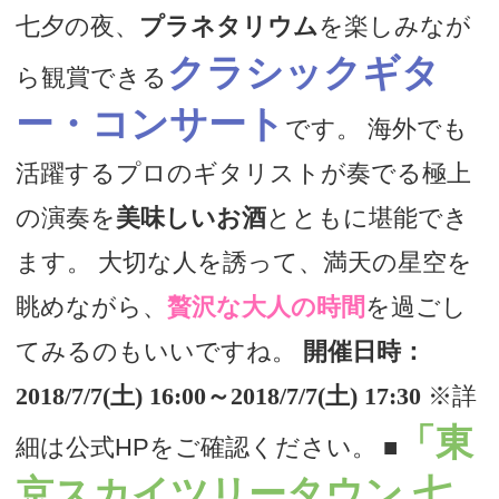
七夕の夜、
プラネタリウム
を楽しみなが
クラシックギタ
ら観賞できる
ー・コンサート
です。 海外でも
活躍するプロのギタリストが奏でる極上
の演奏を
美味しいお酒
とともに堪能でき
ます。 大切な人を誘って、満天の星空を
眺めながら、
贅沢な大人の時間
を過ごし
てみるのもいいですね。
開催日時：
2018/7/7(土) 16:00～2018/7/7(土) 17:30
※詳
「東
細は公式HPをご確認ください。
■
京スカイツリータウン 七