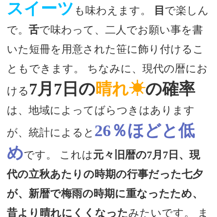
スイーツ
も味わえます。
目
で楽しん
で。
舌
で味わって、二人でお願い事を書
いた短冊を用意された笹に飾り付けるこ
ともできます。 ちなみに、現代の暦にお
7月7日の
晴れ☀
の確率
ける
は、地域によってばらつきはあります
26％ほどと低
が、統計によると
め
です。 これは
元々旧暦の7月7日、現
代の立秋あたりの時期の行事だった七夕
が、新暦で梅雨の時期に重なったため、
昔より晴れにくくなった
みたいです。 ま