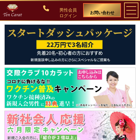
男性会員
お問い合わせ
ログイン
ご入会について
料金・入会案内
会員比率『１：１０』にこだわる理由
教養ある女性の募集に注力しています
50代・60代のための後悔しない選び方
女性会員の紹介
男性会員様の声