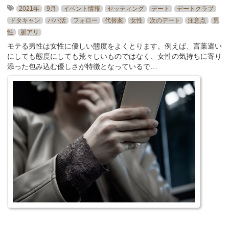
2021年
9月
イベント情報
セッティング
デート
デートクラブ
ドタキャン
パパ活
フォロー
代替案
女性
次のデート
注意点
男
性
脈アリ
モテる男性は女性に優しい態度をよくとります。例えば、言葉遣い
にしても態度にしても荒々しいものではなく、女性の気持ちに寄り
添った包み込む優しさが特徴となっているで…