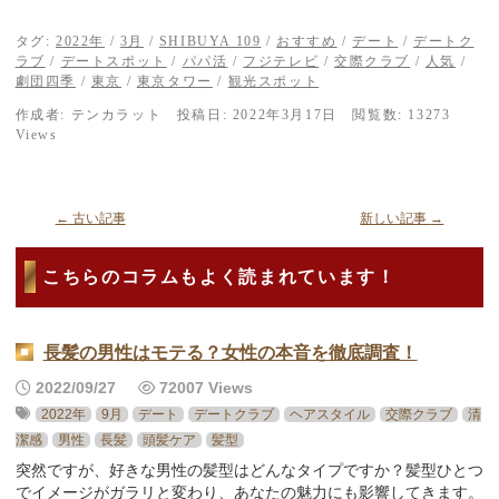
タグ:
2022年
/
3月
/
SHIBUYA 109
/
おすすめ
/
デート
/
デートク
ラブ
/
デートスポット
/
パパ活
/
フジテレビ
/
交際クラブ
/
人気
/
劇団四季
/
東京
/
東京タワー
/
観光スポット
作成者:
テンカラット
投稿日:
2022年3月17日
閲覧数: 13273
Views
←
古い記事
新しい記事
→
こちらのコラムもよく読まれています！
長髪の男性はモテる？女性の本音を徹底調査！
2022/09/27
72007 Views
2022年
9月
デート
デートクラブ
ヘアスタイル
交際クラブ
清
潔感
男性
長髪
頭髪ケア
髪型
突然ですが、好きな男性の髪型はどんなタイプですか？髪型ひとつ
でイメージがガラリと変わり、あなたの魅力にも影響してきます。