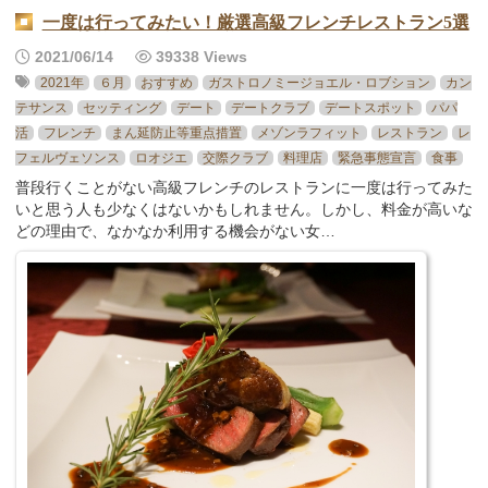
一度は行ってみたい！厳選高級フレンチレストラン5選
2021/06/14
39338 Views
2021年
６月
おすすめ
ガストロノミージョエル・ロブション
カン
テサンス
セッティング
デート
デートクラブ
デートスポット
パパ
活
フレンチ
まん延防止等重点措置
メゾンラフィット
レストラン
レ
フェルヴェソンス
ロオジエ
交際クラブ
料理店
緊急事態宣言
食事
普段行くことがない高級フレンチのレストランに一度は行ってみた
いと思う人も少なくはないかもしれません。しかし、料金が高いな
どの理由で、なかなか利用する機会がない女…