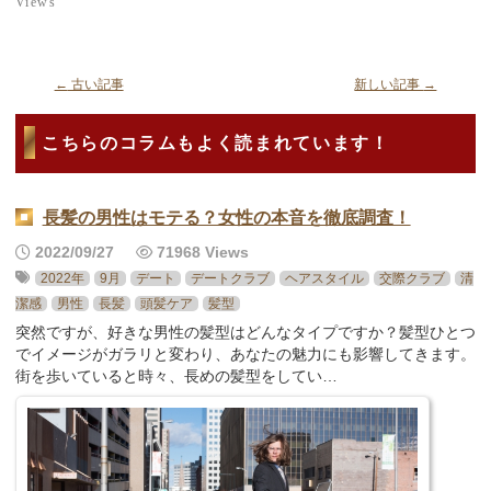
Views
←
古い記事
新しい記事
→
こちらのコラムもよく読まれています！
長髪の男性はモテる？女性の本音を徹底調査！
2022/09/27
71968 Views
2022年
9月
デート
デートクラブ
ヘアスタイル
交際クラブ
清
潔感
男性
長髪
頭髪ケア
髪型
突然ですが、好きな男性の髪型はどんなタイプですか？髪型ひとつ
でイメージがガラリと変わり、あなたの魅力にも影響してきます。
街を歩いていると時々、長めの髪型をしてい…