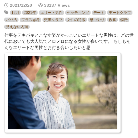
2021/12/20
33137 Views
12月
2021年
エリート男性
セッティング
デート
デートクラブ
パパ活
プラス思考
交際クラブ
女性の特徴
思いやり
教養
特徴
見えない内面
仕事をテキパキとこなす姿がかっこいいエリートな男性は、どの世
代においても大人気でメロメロになる女性が多いです。 もしもそ
んなエリートな男性とお付き合いしたいと思…