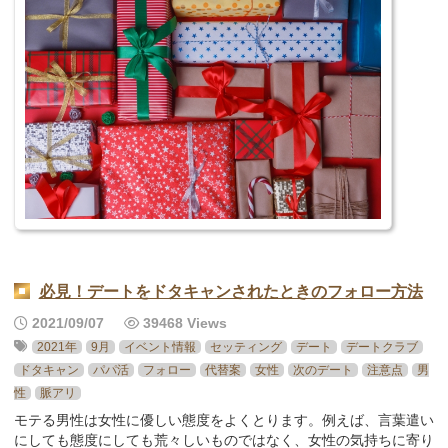
必見！デートをドタキャンされたときのフォロー方法
2021/09/07
39468 Views
2021年
9月
イベント情報
セッティング
デート
デートクラブ
ドタキャン
パパ活
フォロー
代替案
女性
次のデート
注意点
男
性
脈アリ
モテる男性は女性に優しい態度をよくとります。例えば、言葉遣い
にしても態度にしても荒々しいものではなく、女性の気持ちに寄り