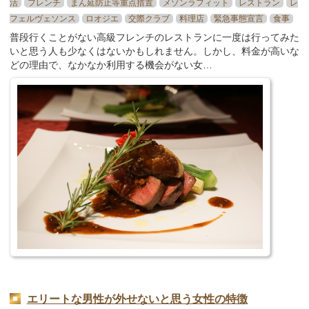
活
フレンチ
まん延防止等重点措置
メゾンラフィット
レストラン
レ
フェルヴェソンス
ロオジエ
交際クラブ
料理店
緊急事態宣言
食事
普段行くことがない高級フレンチのレストランに一度は行ってみた
いと思う人も少なくはないかもしれません。しかし、料金が高いな
どの理由で、なかなか利用する機会がない女…
エリートな男性が外せないと思う女性の特徴