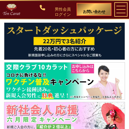
男性会員
お問い合わせ
ログイン
ご入会について
料金・入会案内
会員比率『１：１０』にこだわる理由
教養ある女性の募集に注力しています
50代・60代のための後悔しない選び方
女性会員の紹介
男性会員様の声