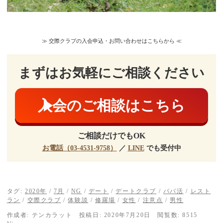
≫ 交際クラブの入会申込・お問い合わせはこちらから ≪
まずはお気軽にご相談ください
入会のご相談はこちら
ご相談だけでもOK
お電話（03-4531-9758）
／
LINE
でも受付中
タグ:
2020年
/
7月
/
NG
/
デート
/
デートクラブ
/
パパ活
/
レスト
ラン
/
交際クラブ
/
体験談
/
修羅場
/
女性
/
注意点
/
男性
作成者:
テンカラット
投稿日:
2020年7月20日
閲覧数: 8515