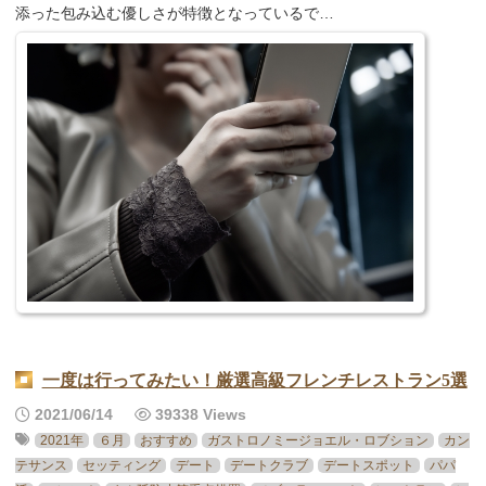
添った包み込む優しさが特徴となっているで…
一度は行ってみたい！厳選高級フレンチレストラン5選
2021/06/14
39338 Views
2021年
６月
おすすめ
ガストロノミージョエル・ロブション
カン
テサンス
セッティング
デート
デートクラブ
デートスポット
パパ