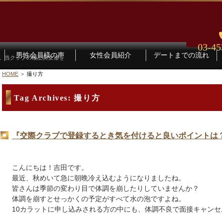
03-45
男性会員様の声
女性会員紹介
デートまでの流れ
す。当クラブの極上美女達を
HOME
撮り方
Tag Archives:
撮り方
『交際クラブで登録するとき気を付けると良いポイントは
こんにちは！吉田です。
最近、秋めいて急に朝晩冷え込むようになりましたね。
皆さんは季節の変わり目で体調を崩したりしていませんか？
体調を崩すとせっかくの予定がすべて水の泡ですよね。
10カラットに申し込みされる方の中にも、体調不良で面接キャン