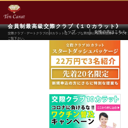
会員制最高級交際クラブ《１０カラット》
トップ
女性の方はこちら
交際クラブ・デートクラブの10カラットは、セレブな男性向け会員制交際クラブで
ご覧下さい。