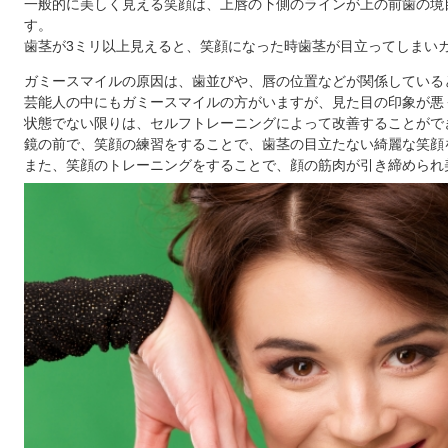
一般的に美しく見える笑顔は、上唇の下側のラインが上の前歯の境
す。
歯茎が3ミリ以上見えると、笑顔になった時歯茎が目立ってしまい
ガミースマイルの原因は、歯並びや、唇の位置などが関係している
芸能人の中にもガミースマイルの方がいますが、見た目の印象が悪
状態でない限りは、セルフトレーニングによって改善することがで
鏡の前で、笑顔の練習をすることで、歯茎の目立たない綺麗な笑顔
また、笑顔のトレーニングをすることで、顔の筋肉が引き締められ