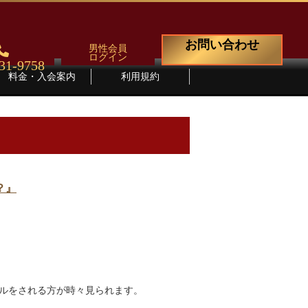
お問い合わせ
男性会員
ログイン
31-9758
料金・入会案内
利用規約
？』
セルをされる方が時々見られます。