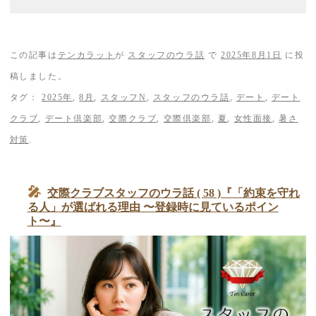
この記事は
テンカラット
が
スタッフのウラ話
で
2025年8月1日
に投
稿しました。
タグ：
2025年
,
8月
,
スタッフN
,
スタッフのウラ話
,
デート
,
デート
クラブ
,
デート倶楽部
,
交際クラブ
,
交際倶楽部
,
夏
,
女性面接
,
暑さ
対策
.
交際クラブスタッフのウラ話 ( 58 )『「約束を守れ
る人」が選ばれる理由 〜登録時に見ているポイン
ト〜』