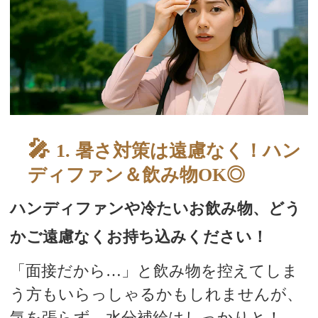
スタッフブログ
1. 暑さ対策は遠慮なく！ハン
ディファン＆飲み物OK◎
ハンディファンや冷たいお飲み物、どう
かご遠慮なくお持ち込みください！
「面接だから…」と飲み物を控えてしま
う方もいらっしゃるかもしれませんが、
気を張らず、水分補給はしっかりと！