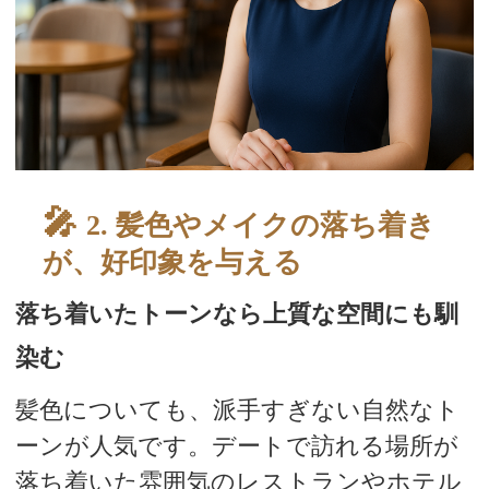
スタッフブログ
2. 髪色やメイクの落ち着き
が、好印象を与える
落ち着いたトーンなら上質な空間にも馴
染む
髪色についても、派手すぎない自然なト
ーンが人気です。デートで訪れる場所が
落ち着いた雰囲気のレストランやホテル