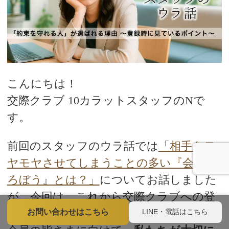
こんにちは！
交際クラブ 10カラットスタッフのNで
す。
前回のスタッフのウラ話では
「相手をモ
ヤモヤさせてしまうことの多い『会話ど
ろぼう』とは？」
についてお話しました
が、
今回は、これから交際クラブへの登
録を考えている方や、現在活動中の女性
LINE・電話はこちら
お問い合わせはこちら