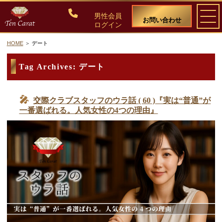
男性会員
お問い合わせ
ログイン
HOME
デート
ご入会について
Tag Archives:
デート
料金・入会案内
交際クラブスタッフのウラ話 ( 60 )『実は“普通”が
一番選ばれる。人気女性の4つの理由』
会員比率『１：１０』にこだわる理由
教養ある女性の募集に注力しています
50代・60代のための後悔しない選び方
女性会員の紹介
男性会員様の声