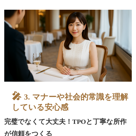
スタッフブログ
3. マナーや社会的常識を理解
している安心感
完璧でなくて大丈夫！TPOと丁寧な所作
が信頼をつくる