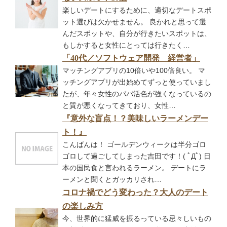
楽しいデートにするために、適切なデートスポ
ット選びは欠かせません。 良かれと思って選
んだスポットや、自分が行きたいスポットは、
もしかすると女性にとっては行きたく…
「40代／ソフトウェア開発 経営者」
マッチングアプリの10倍いや100倍良い。 マ
ッチングアプリが出始めてずっと使っていまし
たが、年々女性のパパ活色が強くなっているの
と質が悪くなってきており、女性…
『意外な盲点！？美味しいラーメンデー
ト！』
こんばんは！ ゴールデンウィークは半分ゴロ
ゴロして過ごしてしまった吉田です！( ﾟДﾟ) 日
本の国民食と言われるラーメン。 デートにラ
ーメンと聞くとガッカリされ…
コロナ禍でどう変わった？大人のデート
の楽しみ方
今、世界的に猛威を振るっている忌々しいもの