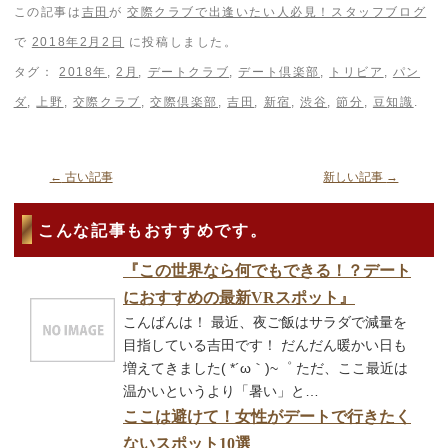
この記事は
吉田
が
交際クラブで出逢いたい人必見！スタッフブログ
で
2018年2月2日
に投稿しました。
タグ：
2018年
,
2月
,
デートクラブ
,
デート倶楽部
,
トリビア
,
パン
ダ
,
上野
,
交際クラブ
,
交際倶楽部
,
吉田
,
新宿
,
渋谷
,
節分
,
豆知識
.
←
古い記事
新しい記事
→
こんな記事もおすすめです。
『この世界なら何でもできる！？デート
におすすめの最新VRスポット』
こんばんは！ 最近、夜ご飯はサラダで減量を
目指している吉田です！ だんだん暖かい日も
増えてきました( *´ω｀)~゜ ただ、ここ最近は
温かいというより「暑い」と…
ここは避けて！女性がデートで行きたく
ないスポット10選