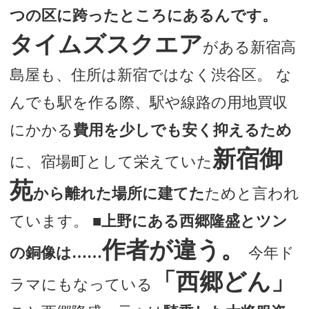
つの区に跨ったところにあるんです。
タイムズスクエア
がある新宿高
島屋も、住所は新宿ではなく渋谷区。 な
んでも駅を作る際、駅や線路の用地買収
にかかる
費用を少しでも安く抑えるため
新宿御
に、宿場町として栄えていた
苑
から離れた場所に建てた
ためと言われ
ています。
■上野にある西郷隆盛とツン
作者が違う。
の銅像は……
今年ド
「西郷どん」
ラマにもなっている