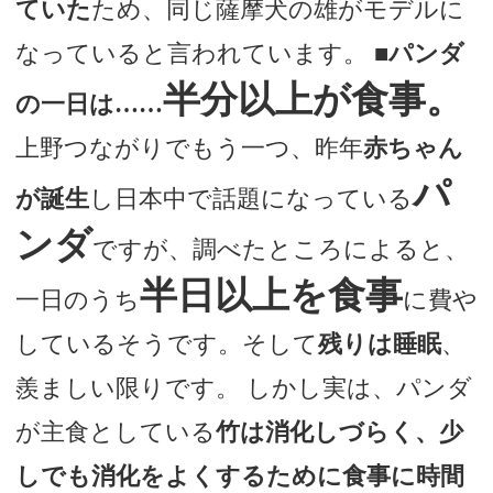
ていた
ため、同じ薩摩犬の雄がモデルに
なっていると言われています。
■パンダ
半分以上が食事。
の一日は……
上野つながりでもう一つ、昨年
赤ちゃん
パ
が誕生
し日本中で話題になっている
ンダ
ですが、調べたところによると、
半日以上を食事
一日のうち
に費や
しているそうです。そして
残りは睡眠
、
羨ましい限りです。 しかし実は、パンダ
が主食としている
竹は消化しづらく、少
しでも消化をよくするために食事に時間