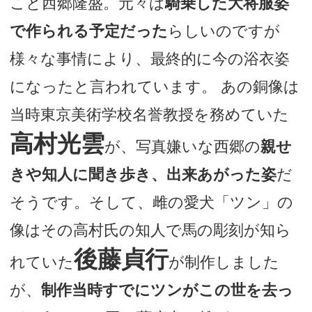
こと西郷隆盛。元々は
騎乗した大将服姿
で作られる予定だった
らしいのですが
様々な事情により、最終的に今の浴衣姿
になったと言われています。 あの銅像は
当時東京美術学校名誉教授を務めていた
高村光雲
が、写真嫌いな西郷の
親せ
きや知人に聞き歩き、出来あがった姿
だ
そうです。そして、雌の愛犬「ツン」の
像はその高村氏の知人で馬の彫刻が知ら
後藤貞行
れていた
が制作しました
が、
制作当時すでにツンがこの世を去っ