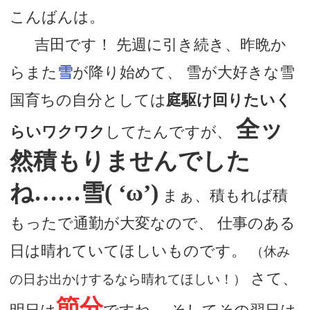
こんばんは。
そろそろブログに書くネタも尽き始めて
デートまでの流れ
吉田です！ 先週に引き続き、昨晩か
きた
アフィリエイトをご検討の皆様へ。
らまた
雪
が降り始めて、 雪が大好きな雪
国育ちの自分としては
庭駆け回りたいく
全ッ
らいワクワク
してたんですが、
然積もりませんでした
ね……雪( ‘ω’)
まぁ、積もれば積
もったで通勤が大変なので、 仕事のある
日は晴れていてほしいものです。
（休み
さて、
の日お出かけするなら晴れてほしい！）
節分