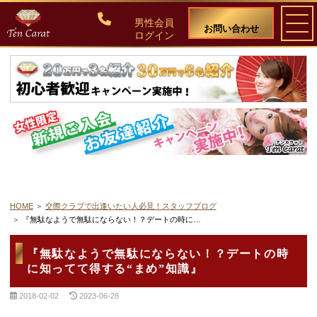
男性会員
お問い合わせ
ログイン
ご入会について
料金・入会案内
会員比率『１：１０』にこだわる理由
教養ある女性の募集に注力しています
HOME
交際クラブで出逢いたい人必見！スタッフブログ
『無駄なようで無駄にならない！？デートの時に…
50代・60代のための後悔しない選び方
『無駄なようで無駄にならない！？デートの時
に知ってて得する“まめ”知識』
女性会員の紹介
2018-02-02
2023-06-28
男性会員様の声