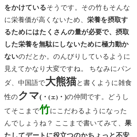
をかけている
そうです。その竹もそんな
に栄養価が高くないため、
栄養を摂取す
るためにはたくさんの量が必要で、摂取
した栄養を無駄にしないために極力動か
ない
のだとか。のんびりしているように
見えてかなり大変ですね。 ちなみにパン
大熊猫
ダ、中国語で
と書くように雑食
クマ
性の
(・
・)
の仲間です。どうし
(ェ)
竹
てそこまで
にこだわるようになった
んでしょうね？ ここまで書いてみて、
果
たしてデートに役立つのかちょっと不安