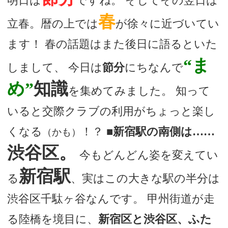
明日は
ですね。 そしてその翌日は
春
立春。暦の上では
が徐々に近づいてい
ます！ 春の話題はまた後日に語るといた
“ま
しまして、 今日は
節分
にちなんで
め”
知識
を集めてみました。 知って
いると交際クラブの利用がちょっと楽し
くなる
！？
■新宿駅の南側は……
（かも）
渋谷区。
今もどんどん姿を変えてい
新宿駅
る
、実はこの大きな駅の半分は
渋谷区千駄ヶ谷なんです。 甲州街道が走
る陸橋を境目に、
新宿区と渋谷区、ふた