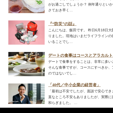
がお過ごしでしょうか？ 例年通りとい
さておき早く…
『“防災”の話』
こんにちは、飯田です。 昨日6月18日
りました。現地はいまだライフラインの
いることでし…
デートの食事はコースとアラカルト
デートで食事をすることは、非常に多い
そんな食事ですが、コースにすべきか、
のではないでし…
「40代／中小企業の経営者」
「最初は不安でしたが、面談で安心でき
直なところ不安もありましたが、実際に
和らぎました。 …