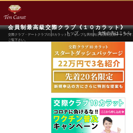
会員制最高級交際クラブ《１０カラット》
トップ
女性の方はこちら
交際クラブ・デートクラブの10カラットは、セレブな男性向け会員制交際クラブで
ご覧下さい。