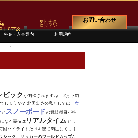
お問い合わせ
男性会員
ログイン
31-9758
料金・入会案内
利用規約
・・・』
ンピック
が開催されますね！ 2月下旬
でしょうか？ 北国出身の私としては、
ウ
ー
スノーボード
と
の競技種目が特
リアルタイム
になる競技は
でじ
毎回ハイライトだけを観て満足してしま
、
な
ラシック
サッカーのワールドカップ