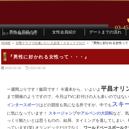
03-45
男性会員様の声
女性会員紹介
デートまでの流れ
す。当クラブの極上美女達を
HOME
交際クラブで出逢いたい人必見！スタッフブログ
『男性に好かれる女性って
『男性に好かれる女性って・・・』
2018-02-08
2023-06-28
平昌オリ
一週間ぶりです！飯田です！ 今週末から、いよいよ
まで開催のようですので、今月はTVに釘付けの人も多いのではない
スキ
はどの競技も気になる所ですが、中でも
インタースポーツ
に気になっています！
や
など、気
スキージャンプ
アルペンの大回転
っくり観たいとは思うものの、結局、タイミングを逃してしまい、
っています(笑) オリンピックだけでなく、
ワールドベースボールク