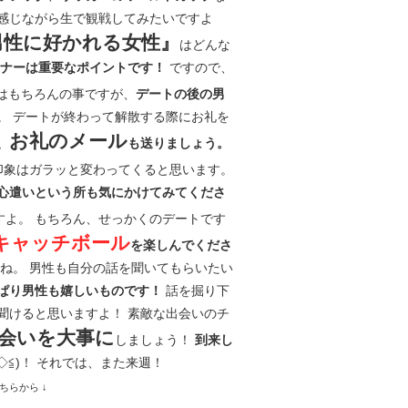
感じながら生で観戦してみたいですよ
男性に好かれる女性』
はどんな
ですので、
ナーは重要なポイントです！
はもちろんの事ですが、
デートの後の男
。 デートが終わって解散する際にお礼を
お礼のメール
、
も送りましょう。
印象はガラッと変わってくると思います。
心遣いという所も気にかけてみてくださ
すよ。 もちろん、せっかくのデートです
キャッチボール
を楽しんでくださ
ね。 男性も自分の話を聞いてもらいたい
話を掘り下
ぱり男性も嬉しいものです！
聞けると思いますよ！ 素敵な出会いのチ
会いを大事に
しましょう！
到来し
◇≦)！ それでは、また来週！
ちらから ↓