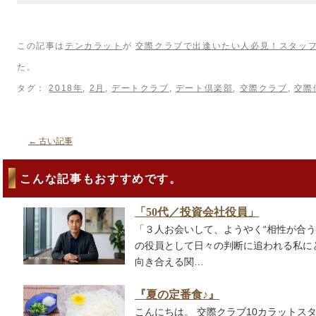
この記事は
テンカラット
が
交際クラブで出逢いたい人必見！スタッ
た。
タグ：
2018年
,
2月
,
デートクラブ
,
デート倶楽部
,
交際クラブ
,
交際
←
古い記事
こんな記事もおすすめです。
「50代／投資会社役員」
「３人お会いして、ようやく“相性が合う
の役員として日々の判断に追われる私に
向き合える関…
『夏の定番食♪』
こんにちは。 交際クラブ10カラットス