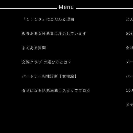
Menu
『１：１０』にこだわる理由
ど
教養ある女性募集に注力しています
5
よくある質問
会
交際クラブ の選び方とは？
デ
パートナー相性診断【女性編】
パ
タメになる話題満載！スタッフブログ
1
メ