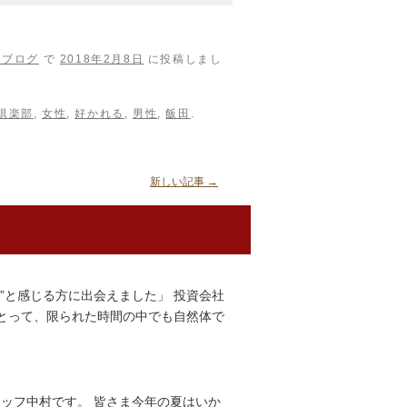
フブログ
で
2018年2月8日
に投稿しまし
倶楽部
,
女性
,
好かれる
,
男性
,
飯田
.
新しい記事
→
”と感じる方に出会えました」 投資会社
とって、限られた時間の中でも自然体で
タッフ中村です。 皆さま今年の夏はいか