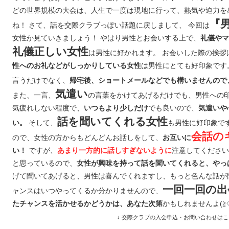
どの世界規模の大会は、人生で一度は現地に行って、熱気や迫力を
『
ね！ さて、話を交際クラブっぽい話題に戻しまして、 今回は
女性か見ていきましょう！ やはり男性とお会いする上で、
礼儀やマ
礼儀正しい女性
は男性に好かれます。 お会いした際の挨拶
は男性にとても好印象です
性へのお礼などがしっかりしている女性
言うだけでなく、
帰宅後、ショートメールなどでも構いませんので
気遣い
また、一言、
の言葉をかけてあげるだけでも、男性への
気疲れしない程度で、
でも良いので、
いつもより少しだけ
気遣いや
話を聞いてくれる女性
そして、
も男性に好印象で
い。
会話の
ので、女性の方からもどんどんお話しをして、
お互いに
ですが、
注意してください
い！
あまり一方的に話しすぎないように
と思っているので、
女性が興味を持って話を聞いてくれると、やっ
げて聞いてあげると、男性は喜んでくれますし、もっと色んな話が
一回一回の出
ャンスはいつやってくるか分かりませんので、
かもしれませんよ(≧
たチャンスを活かせるかどうかは、あなた次第
↓ 交際クラブの入会申込・お問い合わせはこ