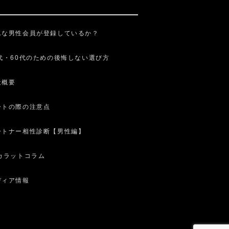
んな男性会員が登録しているか？
0代・60代のための後悔しない選び方
社概要
ートの際の注意点
ートナー相性診断【男性編】
0カラットコラム
ディア情報