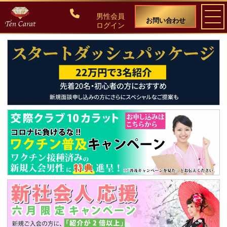
男性会員
お問い合わせ
ログイン
ご入会について
料金・入会案内
会員比率『１：１０』にこだわる理由
教養ある女性の募集に注力しています
50代・60代のための後悔しない選び方
女性会員の紹介
男性会員様の声