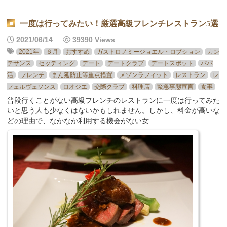
一度は行ってみたい！厳選高級フレンチレストラン5選
2021/06/14
39390 Views
2021年
６月
おすすめ
ガストロノミージョエル・ロブション
カン
テサンス
セッティング
デート
デートクラブ
デートスポット
パパ
活
フレンチ
まん延防止等重点措置
メゾンラフィット
レストラン
レ
フェルヴェソンス
ロオジエ
交際クラブ
料理店
緊急事態宣言
食事
普段行くことがない高級フレンチのレストランに一度は行ってみた
いと思う人も少なくはないかもしれません。しかし、料金が高いな
どの理由で、なかなか利用する機会がない女…