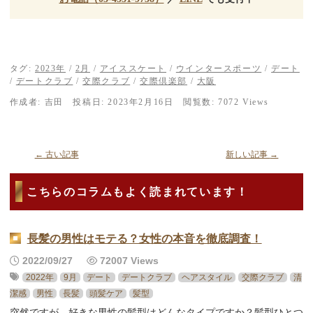
タグ:
2023年
/
2月
/
アイススケート
/
ウインタースポーツ
/
デート
/
デートクラブ
/
交際クラブ
/
交際倶楽部
/
大阪
作成者:
吉田
投稿日:
2023年2月16日
閲覧数: 7072 Views
←
古い記事
新しい記事
→
こちらのコラムもよく読まれています！
長髪の男性はモテる？女性の本音を徹底調査！
2022/09/27
72007 Views
2022年
9月
デート
デートクラブ
ヘアスタイル
交際クラブ
清
潔感
男性
長髪
頭髪ケア
髪型
突然ですが、好きな男性の髪型はどんなタイプですか？髪型ひとつ