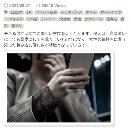
2021/09/07
39546 Views
2021年
9月
イベント情報
セッティング
デート
デートクラブ
ドタキャン
パパ活
フォロー
代替案
女性
次のデート
注意点
男
性
脈アリ
モテる男性は女性に優しい態度をよくとります。例えば、言葉遣い
にしても態度にしても荒々しいものではなく、女性の気持ちに寄り
添った包み込む優しさが特徴となっているで…