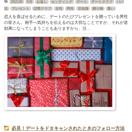
2021年
5月
お返し
セッティング
デート
デートクラブ
パパ
活
プレゼント
交際クラブ
女性
男性
豆知識
贈り物
重い
恋人を喜ばせるために、デートのたびプレゼントを贈っている男性
の皆さん。相手へ気持ちを伝えるのは大切なことですが、それが逆
効果になってしまうこともありますから、注…
必見！デートをドタキャンされたときのフォロー方法