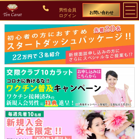
男性会員
お問い合わせ
ログイン
ご入会について
料金・入会案内
会員比率『１：１０』にこだわる理由
教養ある女性の募集に注力しています
50代・60代のための後悔しない選び方
女性会員の紹介
男性会員様の声