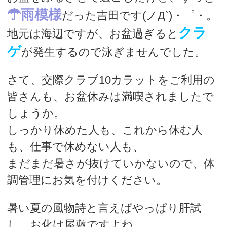
☂雨模様
だった吉田です(ノД`)・゜・。
クラ
地元は海辺ですが、お盆過ぎると
ゲ
が発生するので泳ぎませんでした。
さて、交際クラブ10カラットをご利用の
皆さんも、お盆休みは満喫されましたで
しょうか。
しっかり休めた人も、これから休む人
も、仕事で休めない人も、
まだまだ暑さが抜けていかないので、体
調管理にお気を付けください。
暑い夏の風物詩と言えばやっぱり肝試
し、お化け屋敷ですよね。