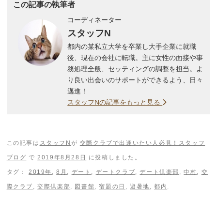
この記事の執筆者
コーディネーター
スタッフN
都内の某私立大学を卒業し大手企業に就職
後、現在の会社に転職。主に女性の面接や事
務処理全般、セッティングの調整を担当。よ
り良い出会いのサポートができるよう、日々
邁進！
スタッフNの記事をもっと見る
この記事は
スタッフN
が
交際クラブで出逢いたい人必見！スタッフ
ブログ
で
2019年8月28日
に投稿しました。
タグ：
2019年
,
8月
,
デート
,
デートクラブ
,
デート倶楽部
,
中村
,
交
際クラブ
,
交際倶楽部
,
図書館
,
宿題の日
,
避暑地
,
都内
.