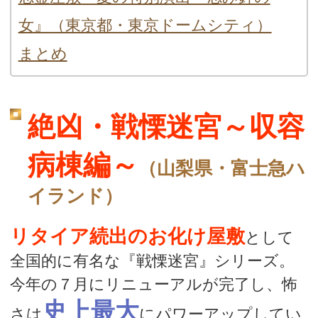
女』（東京都・東京ドームシティ）
まとめ
絶凶・戦慄迷宮～収容
病棟編～
（山梨県・富士急ハ
イランド）
リタイア続出のお化け屋敷
として
全国的に有名な『戦慄迷宮』シリーズ。
今年の７月にリニューアルが完了し、怖
史上最大
さは
にパワーアップしてい