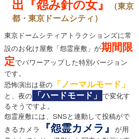
出『怨み針の女』
（東京
都・東京ドームシティ）
東京ドームシティアトラクションズに常
期間限
設のお化け屋敷「怨霊座敷」が
定
でパワーアップした特別バージョン
です。
「ノーマルモード」
恐怖演出は昼の
「ハードモード」
と、夜の
で変化す
るそうですよ。
怨霊座敷には、SNSと連動して投稿がで
『怨霊カメラ』
きるカメラ
が用