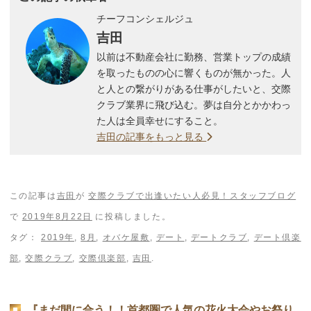
チーフコンシェルジュ
吉田
以前は不動産会社に勤務、営業トップの成績
を取ったものの心に響くものが無かった。人
と人との繋がりがある仕事がしたいと、交際
クラブ業界に飛び込む。夢は自分とかかわっ
た人は全員幸せにすること。
吉田の記事をもっと見る
この記事は
吉田
が
交際クラブで出逢いたい人必見！スタッフブログ
で
2019年8月22日
に投稿しました。
タグ：
2019年
,
8月
,
オバケ屋敷
,
デート
,
デートクラブ
,
デート倶楽
部
,
交際クラブ
,
交際倶楽部
,
吉田
.
『まだ間に合う！！首都圏で人気の花火大会やお祭り