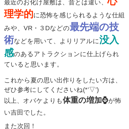
心
最近のお化け屋敷は、昔とは違い、
理学的
に恐怖を感じられるような仕組
最先端の技
みや、VR・３Dなどの
術
没入
などを用いて、よりリアルに
感
のあるアトラクションに仕上げられ
ていると思います。
これから夏の思い出作りをしたい方は、
ぜひ参考にしてくださいね(*’▽’)
体重の増加⌚
以上、オバケよりも
が怖
い吉田でした。
また次回！