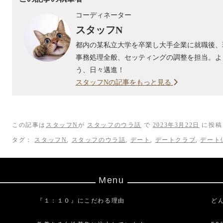
コーディネーター
スタッフN
都内の某私立大学を卒業し大手企業に就職後、
事務処理全般、セッティングの調整を担当。よ
う、日々邁進！
スタッフNの記事をもっと見る
この記事は
スタッフN
が
スタッフのウラ話
で
2023年3月22日
に投稿
タグ：
スタッフN
,
スタッフのウラ話
,
デート
,
デートクラブ
,
デート
Menu
『１：１０』にこだわる理由
ど