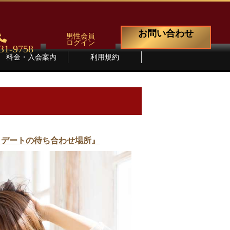
お問い合わせ
男性会員
ログイン
31-9758
料金・入会案内
利用規約
な、デートの待ち合わせ場所』