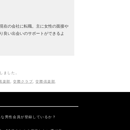
現在の会社に転職。主に女性の面接や
り良い出会いのサポートができるよ
しました。
倶楽部
,
交際クラブ
,
交際倶楽部
.
んな男性会員が登録しているか？