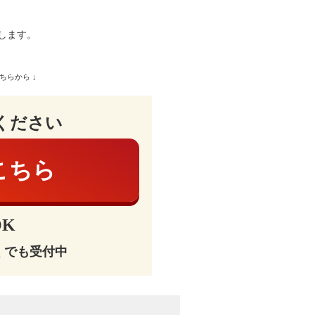
します。
ちらから ↓
ください
こちら
K
E
でも受付中