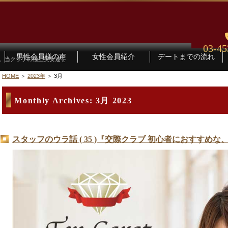
03-45
男性会員様の声
女性会員紹介
デートまでの流れ
す。当クラブの極上美女達を
HOME
2023年
3月
Monthly Archives:
3月 2023
スタッフのウラ話 ( 35 )『交際クラブ 初心者におすすめ