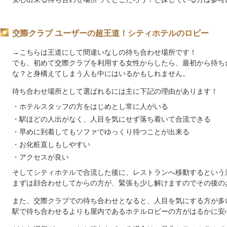
交際クラブ ユーザーの超王道！シティホテルのロビー
→
こちらは王道にして間違いなしの待ち合わせ場所です！
でも、初めて交際クラブを利用する女性からしたら、最初から待ち
な？と身構えてしまう人も中にはいるかもしれません。
待ち合わせ場所として選ばれるには主に下記の理由があります！
・ホテルスタッフの方をはじめとし常に人がいる
・駅ほどの人出がなく、人目を気にせず落ち着いて合流できる
・早めに到着してもソファでゆっくり待つことが出来る
・お化粧直しもしやすい
・アクセスが良い
そしてシティホテルで合流した後に、レストランへ移動するという
まずは顔合わせしてからの方が、緊張も少し解けますのでその後の
また、交際クラブでの待ち合わせとなると、人目を気にする方が多
駅で待ち合わせるよりも屋内であるホテルロビーの方がはるかに安