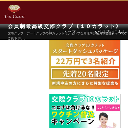
会員制最高級交際クラブ《１０カラット》
トップ
女性の方はこちら
交際クラブ・デートクラブの10カラットは、セレブな男性向け会員制交際クラブで
ご覧下さい。