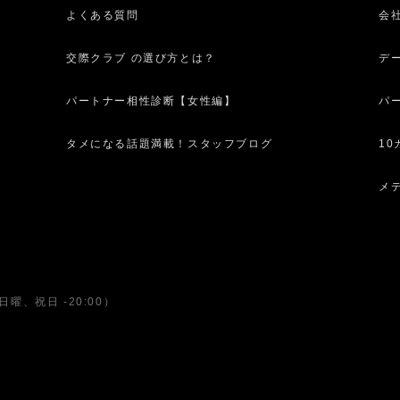
よくある質問
会
交際クラブ の選び方とは？
デ
パートナー相性診断【女性編】
パ
タメになる話題満載！スタッフブログ
1
メ
日曜、祝日 -20:00）