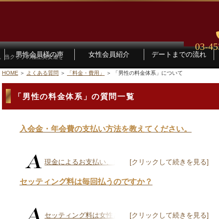
03-45
男性会員様の声
女性会員紹介
デートまでの流れ
す。当クラブの極上美女達を
HOME
よくある質問
「料金・費用」
「男性の料金体系」について
「男性の料金体系」の質問一覧
入会金・年会費の支払い方法を教えてください。
現金によるお支払い、または、当社の指定銀...
セッティング料は毎回払うのですか？
セッティング料は女性とのデートセッティン...