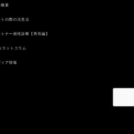
社概要
ートの際の注意点
ートナー相性診断【男性編】
0カラットコラム
ディア情報