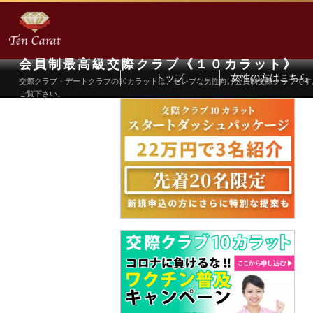
会員制最高級交際クラブ《１０カラット》
トップ
女性の方はこちら
交際クラブ・デートクラブの10カラットは、セレブな男性向け会員制交際クラブで
ご覧下さい。