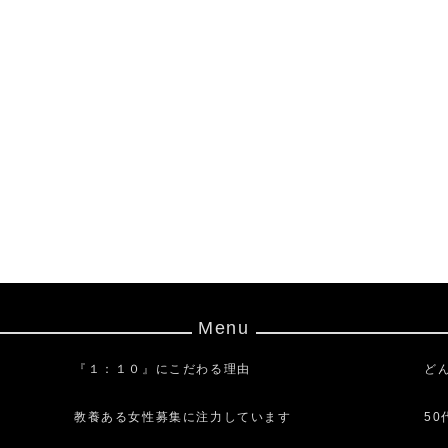
Menu
『１：１０』にこだわる理由
ど
教養ある女性募集に注力しています
5