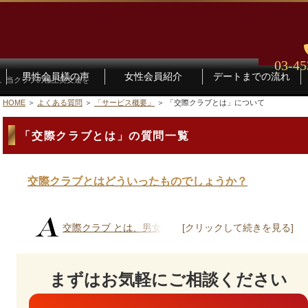
03-45
男性会員様の声
女性会員紹介
デートまでの流れ
す。当クラブの極上美女達を
HOME
よくある質問
「サービス概要」
「交際クラブとは」について
「交際クラブとは」の質問一覧
交際クラブとはどういったものでしょうか？
交際クラブ とは、男女それぞれの好みに合...
まずはお気軽にご相談ください