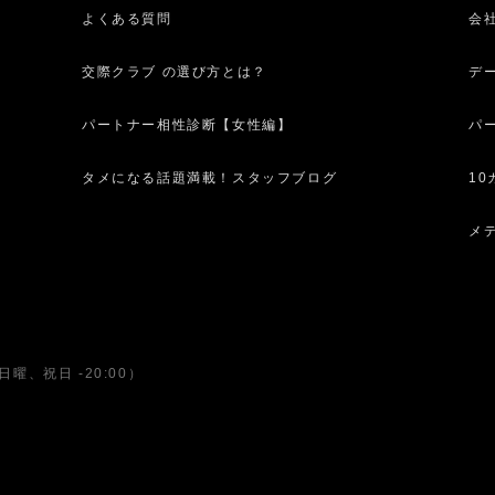
よくある質問
会
交際クラブ の選び方とは？
デ
パートナー相性診断【女性編】
パ
タメになる話題満載！スタッフブログ
1
メ
日曜、祝日 -20:00）