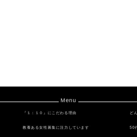
Menu
『１：１０』にこだわる理由
ど
教養ある女性募集に注力しています
5