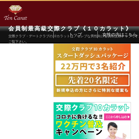
会員制最高級交際クラブ《１０カラット》
トップ
女性の方はこちら
交際クラブ・デートクラブの10カラットは、セレブな男性向け会員制交際クラブで
ご覧下さい。