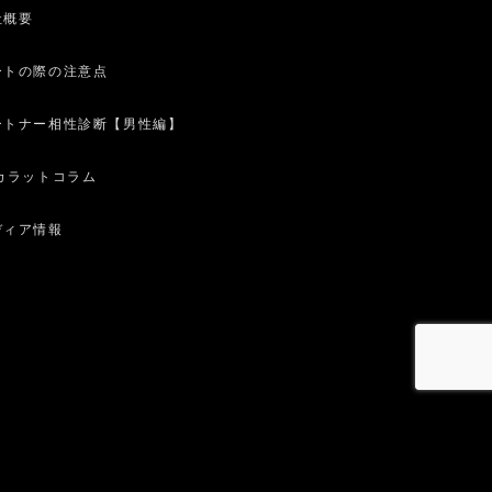
社概要
ートの際の注意点
ートナー相性診断【男性編】
0カラットコラム
ディア情報