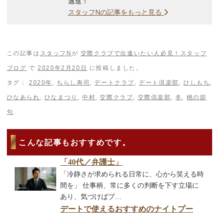
邁進！
スタッフNの記事をもっと見る
この記事は
スタッフN
が
交際クラブで出逢いたい人必見！スタッフ
ブログ
で
2020年2月20日
に投稿しました。
タグ：
2020年
,
ちらし寿司
,
デートクラブ
,
デート倶楽部
,
ひしもち
,
ひなあられ
,
ひなまつり
,
中村
,
交際クラブ
,
交際倶楽部
,
冬
,
桃の節
句
.
こんな記事もおすすめです。
「40代／弁護士」
「冷静さが求められる日常に、心から笑える時
間を」 仕事柄、常に多くの判断を下す立場に
あり、気づけばプ…
デートで使えるおすすめのナイトプー