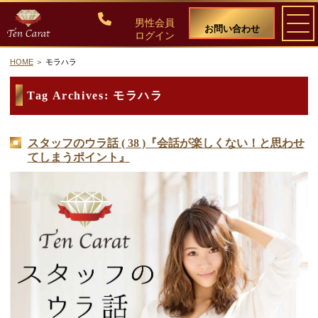
男性会員
お問い合わせ
ログイン
HOME
モラハラ
ご入会について
Tag Archives:
モラハラ
料金・入会案内
スタッフのウラ話 ( 38 )『会話が楽しくない！と思わせ
てしまうポイント』
会員比率『１：１０』にこだわる理由
教養ある女性の募集に注力しています
50代・60代のための後悔しない選び方
女性会員の紹介
男性会員様の声