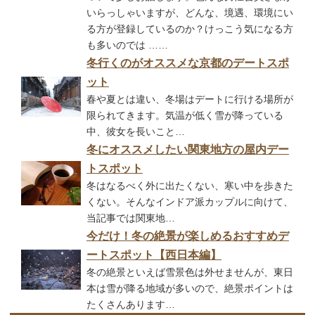
いらっしゃいますが、どんな、境遇、環境にい
る方が登録しているのか？けっこう気になる方
も多いのでは ……
冬行くのがオススメな京都のデートスポ
ット
春や夏とは違い、冬場はデートに行ける場所が
限られてきます。気温が低く雪が降っている
中、彼女を長いこと…
冬にオススメしたい関東地方の屋内デー
トスポット
冬はなるべく外に出たくない、寒い中を歩きた
くない。そんなインドア派カップルに向けて、
当記事では関東地…
今だけ！冬の絶景が楽しめるおすすめデ
ートスポット【西日本編】
冬の絶景といえば雪景色は外せませんが、東日
本は雪が降る地域が多いので、絶景ポイントは
たくさんあります…