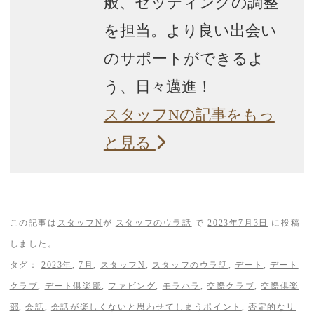
般、セッティングの調整
を担当。より良い出会い
のサポートができるよ
う、日々邁進！
スタッフNの記事をもっ
と見る
この記事は
スタッフN
が
スタッフのウラ話
で
2023年7月3日
に投稿
しました。
タグ：
2023年
,
7月
,
スタッフN
,
スタッフのウラ話
,
デート
,
デート
クラブ
,
デート倶楽部
,
ファビング
,
モラハラ
,
交際クラブ
,
交際倶楽
部
,
会話
,
会話が楽しくないと思わせてしまうポイント
,
否定的なリ