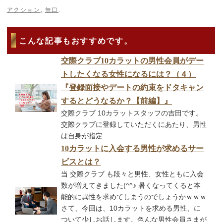
アクション
,
無口
.
こんな記事もおすすめです。
交際クラブ 10カラットの男性会員がデー
トしたくなる女性になるには？（４）
『登録面接やデートの約束をドタキャン
するとどうなるか？【前編】』
交際クラブ 10カラットスタッフの吉田です。
交際クラブに登録していただくにあたり、男性
は自身が指定…
10カラットに入会する男性が求めるサー
ビスとは？
当 交際クラブ も段々と男性、女性ともに入会
数が増えてきました(^^♪ 暑くなってくると本
能的に異性を求めてしまうのでしょうかｗｗｗ
さて、今回は、10カラットを求める男性、に
ついて少しお話します。色んな男性会員さまが