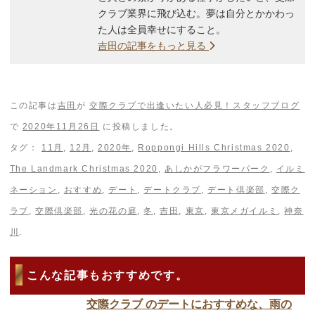
クラブ業界に飛び込む。夢は自分とかかわっ
た人は全員幸せにすること。
吉田の記事をもっと見る
この記事は
吉田
が
交際クラブで出逢いたい人必見！スタッフブログ
で
2020年11月26日
に投稿しました。
タグ：
11月
,
12月
,
2020年
,
Roppongi Hills Christmas 2020
,
The Landmark Christmas 2020
,
あしかがフラワーパーク
,
イルミ
ネーション
,
おすすめ
,
デート
,
デートクラブ
,
デート倶楽部
,
交際ク
ラブ
,
交際倶楽部
,
光の花の庭
,
冬
,
吉田
,
東京
,
東京メガイルミ
,
神奈
川
.
こんな記事もおすすめです。
交際クラブ のデートにおすすめな、雨の