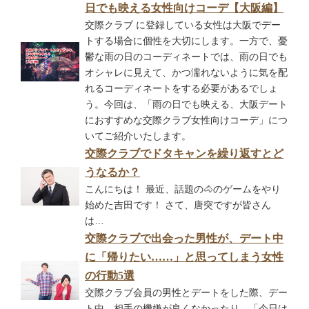
日でも映える女性向けコーデ【大阪編】
交際クラブ に登録している女性は大阪でデー
トする場合に個性を大切にします。一方で、憂
鬱な雨の日のコーディネートでは、雨の日でも
オシャレに見えて、かつ濡れないように気を配
れるコーディネートをする必要があるでしょ
う。今回は、「雨の日でも映える、大阪デート
におすすめな交際クラブ女性向けコーデ」につ
いてご紹介いたします。
交際クラブでドタキャンを繰り返すとど
うなるか？
こんにちは！ 最近、話題の🐴のゲームをやり
始めた吉田です！ さて、唐突ですが皆さん
は…
交際クラブで出会った男性が、デート中
に「帰りたい……」と思ってしまう女性
の行動5選
交際クラブ会員の男性とデートをした際、デー
ト中、相手の機嫌が良くなかったり、「今日は