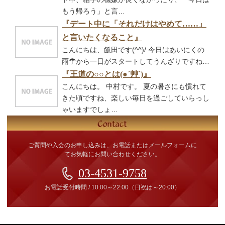
もう帰ろう」と言…
『デート中に「それだけはやめて……」
と言いたくなること』
こんにちは、飯田です(^^)/ 今日はあいにくの
雨☂から一日がスタートしてうんざりですね…
『王道の○○とは(●´艸`)』
こんにちは。 中村です。 夏の暑さにも慣れて
きた頃ですね、楽しい毎日を過ごしていらっし
ゃいますでしょ…
ご質問や入会のお申し込みは、お電話またはメールフォームに
てお気軽にお問い合わせください。
03-4531-9758
お電話受付時間
/
10:00～22:00
（日祝は～20:00）