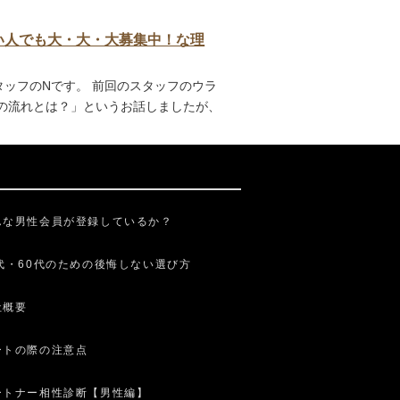
がない人でも大・大・大募集中！な理
タッフのNです。 前回のスタッフのウラ
の流れとは？」というお話しましたが、
んな男性会員が登録しているか？
0代・60代のための後悔しない選び方
社概要
ートの際の注意点
ートナー相性診断【男性編】