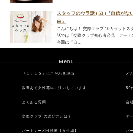
スタッフのウラ話 ( 53 )『自信
由』
こんにちは！ 交際クラブ 10カラットス
話では「交際クラブ初心者必見！デート
今回は『自…
Menu
『１：１０』にこだわる理由
ど
教養ある女性募集に注力しています
5
よくある質問
会
交際クラブ の選び方とは？
デ
パートナー相性診断【女性編】
パ