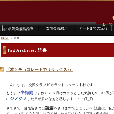
03-45
男性会員様の声
女性会員紹介
デートまでの流れ
す。当クラブの極上美女達を
HOME
読書
Tag Archives:
読書
『本とチョコレートでリラックス♪』
こんにちは。 交際クラブ10カラットスタッフ中村です。
☂梅雨
もうすぐ
ですね＞＜ ５月はカラッとした気持ちのいい風が
ジメジメ
に
した日が多いなぁと感じます・・・(T_T)
読書
さてさて、普段皆さまは
をされますでしょうか？ 読書は、私
す。 人と話すのも楽しいですが、たまにはひとりで本と向き合い