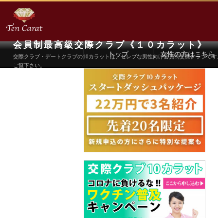
会員制最高級交際クラブ《１０カラット》
トップ
女性の方はこちら
交際クラブ・デートクラブの10カラットは、セレブな男性向け会員制交際クラブで
ご覧下さい。