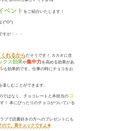
イベント
をご紹介いたします！
^O^)
ですが・・・
てくれるから
だそうです！ カカオに含
ックス効果
集中力
や
を高める効果があ
ル
も効果的です。仕事の時にチョコをお
を楽しむことができます。
コ
のではなく、チョコレートと本担当の
す！ 本にぴったりのチョコがついている
クラブで読書好きの方へのプレゼントにも
すので、要チェックですよ★