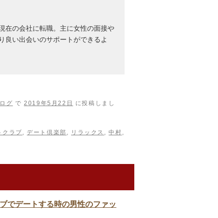
現在の会社に転職。主に女性の面接や
り良い出会いのサポートができるよ
ログ
で
2019年5月22日
に投稿しまし
トクラブ
,
デート倶楽部
,
リラックス
,
中村
,
ブでデートする時の男性のファッ