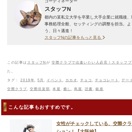
コーディネーター
スタッフN
都内の某私立大学を卒業し大手企業に就職後、
事務処理全般、セッティングの調整を担当。よ
う、日々邁進！
スタッフNの記事をもっと見る
この記事は
スタッフN
が
交際クラブで出逢いたい人必見！スタッフブ
た。
タグ：
2019年
,
5月
,
イベント
,
カカオ
,
チョコ
,
チョコレート
,
デー
交際クラブ
,
交際倶楽部
,
本屋
,
癒し
,
蔦屋
,
読書
,
銀座
.
こんな記事もおすすめです。
女性がチェックしている、交際クラ
ション！【大阪編】