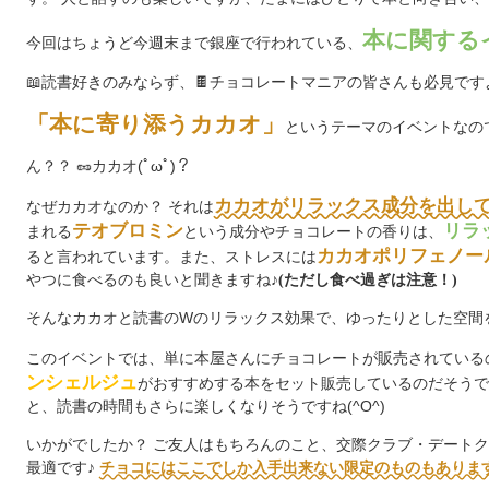
本に関する
今回はちょうど今週末まで銀座で行われている、
📖読書好きのみならず、🍫チョコレートマニアの皆さんも必見ですよ(
「本に寄り添うカカオ」
というテーマのイベントなの
ん？？
🥜
カカオ(ﾟωﾟ)？
カカオがリラックス成分を出し
なぜカカオなのか？ それは
テオブロミン
リラ
まれる
という成分やチョコレートの香りは、
カカオポリフェノー
ると言われています。また、ストレスには
やつに食べるのも良いと聞きますね♪
(ただし食べ過ぎは注意！)
そんなカカオと読書のWのリラックス効果で、ゆったりとした空間
このイベントでは、単に本屋さんにチョコレートが販売されている
ンシェルジュ
がおすすめする本をセット販売しているのだそうで
と、読書の時間もさらに楽しくなりそうですね(^O^)
いかがでしたか？ ご友人はもちろんのこと、交際クラブ・デート
最適です♪
チョコにはここでしか入手出来ない限定のものもありま