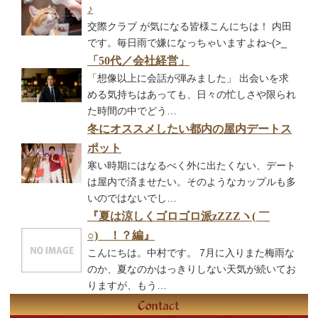
♪
交際クラブ が気になる皆様こんにちは！ 内田
です。毎日雨で嫌になっちゃいますよね~(>_
「50代／会社経営」
「想像以上に会話が弾みました」 出会いを求
める気持ちはあっても、日々の忙しさや限られ
た時間の中でどう…
冬にオススメしたい都内の屋内デートス
ポット
寒い時期にはなるべく外に出たくない、デート
は屋内で済ませたい。そのようなカップルも多
いのではないでし…
『夏は涼しく
ゴロゴロ派zZZZヽ( ￣
○)ゞ！？
編』
こんにちは。中村です。 7月に入りまた梅雨な
のか、夏なのかはっきりしない天気が続いてお
りますが、もう…