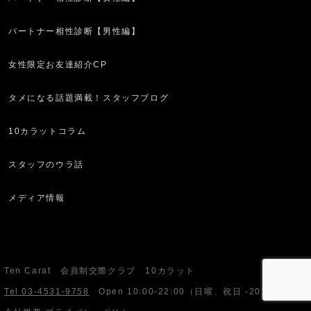
パートナー相性診断【男性編】
女性限定お友達紹介CP
タメになる話題満載！スタッフブログ
10カラットコラム
スタッフのウラ話
メディア情報
Ten Carat 会員制交際クラブ 10カラット
Tel 03-4531-9758
Open
10:00-22:00
（日曜、祝日 -20:00）