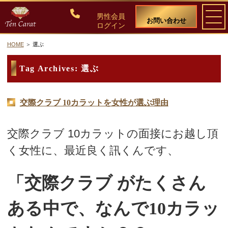
男性会員
お問い合わせ
ログイン
HOME
選ぶ
ご入会について
Tag Archives:
選ぶ
料金・入会案内
交際クラブ 10カラットを女性が選ぶ理由
会員比率『１：１０』にこだわる理由
交際クラブ 10カラットの面接にお越し頂
教養ある女性の募集に注力しています
く女性に、最近良く訊くんです、
50代・60代のための後悔しない選び方
「交際クラブ がたくさん
女性会員の紹介
ある中で、なんで10カラッ
男性会員様の声