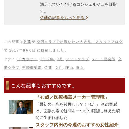
満足していただけるコンシェルジュを目指
す。
佐藤の記事をもっと見る
この記事は
佐藤
が
交際クラブで出逢いたい人必見！スタッフブログ
で
2017年9月6日
に投稿しました。
タグ：
10カラット
,
2017年
,
9月
,
デートクラブ
,
デート倶楽部
,
交
際クラブ
,
交際倶楽部
,
佐藤
,
女性
,
理由
,
選ぶ
.
こんな記事もおすすめです。
「48歳／医療機器メーカー管理職」
「最初の一歩を後押ししてくれた」 その実感
は、面談の場で疑問を一つずつ確認し終えた瞬
間に生まれました…
スタッフ内田の今週のおすすめ女性紹介