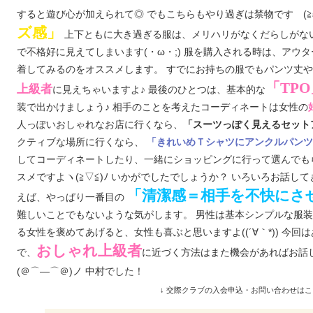
すると遊び心が加えられて◎ でもこちらもやり過ぎは禁物ですゞ(≧ε
ズ感」
上下ともに大き過ぎる服は、メリハリがなくだらしがな
で不格好に見えてしまいます(・ω・;) 服を購入される時は、アウ
着してみるのをオススメします。 すでにお持ちの服でもパンツ丈
「TPO
上級者
に見えちゃいますよ♪ 最後のひとつは、基本的な
装で出かけましょう♪ 相手のことを考えたコーディネートは女性の
人っぽいおしゃれなお店に行くなら、
「スーツっぽく見えるセット
クティブな場所に行くなら、
「きれいめＴシャツにアンクルパンツ
してコーディネートしたり、一緒にショッピングに行って選んでも
スメですよヽ(≧▽≦)ﾉ いかがでしたでしょうか？ いろいろお話
「清潔感＝相手を不快にさ
えば、やっぱり一番目の
難しいことでもないような気がします。 男性は基本シンプルな服
る女性を褒めてあげると、女性も喜ぶと思いますよ((´∀｀*)) 今回
おしゃれ上級者
で、
に近づく方法はまた機会があればお話しします
(＠⌒―⌒＠)ノ 中村でした！
↓ 交際クラブの入会申込・お問い合わせはこ