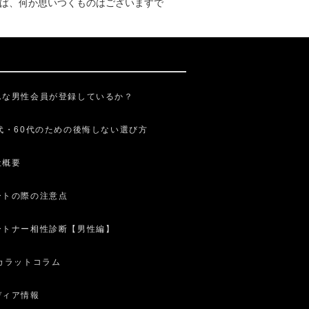
えば、何か思いつくものはございますで
んな男性会員が登録しているか？
0代・60代のための後悔しない選び方
社概要
ートの際の注意点
ートナー相性診断【男性編】
0カラットコラム
ディア情報