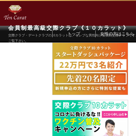
会員制最高級交際クラブ《１０カラット》
トップ
女性の方はこちら
交際クラブ・デートクラブの10カラットは、セレブな男性向け会員制交際クラブで
ご覧下さい。