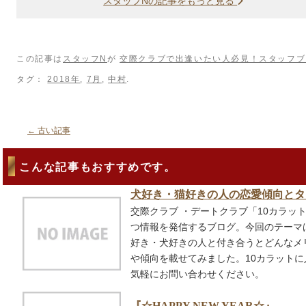
スタッフNの記事をもっと見る
この記事は
スタッフN
が
交際クラブで出逢いたい人必見！スタッフブ
タグ：
2018年
,
7月
,
中村
.
←
古い記事
こんな記事もおすすめです。
犬好き・猫好きの人の恋愛傾向とタ
交際クラブ ・デートクラブ「10カラッ
つ情報を発信するブログ。今回のテーマ
好き・犬好きの人と付き合うとどんなメ
や傾向を載せてみました。10カラット
気軽にお問い合わせください。
『☆HAPPY NEW YEAR☆』