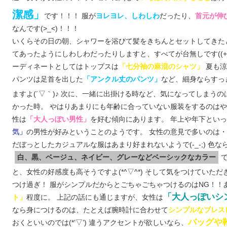
潔感」
です！！！ 服が
だったり、
ヨレヨレ、しわしわ
首元が伸
なんです(>_<)！！！
いくらその日の朝、シャワーを浴びて髪をきちんとセットしてきた
てあったようにしわしわだったりしますと、すべてが台無しです((+_
ーディネートとしてはトップスは
夏も涼
「七分袖の麻混のシャツ」
パンツは足首を出した
など、細身ならすっ
「アンクル丈のパンツ」
ますよ(´▽｀)♪ 次に、一緒に出掛ける時など、気になってしまうの
かった時。 やはりあまりにも年齢に合っていない服装をするのはやめた
性は
を好む傾向にあります。 年上や年下とい
「大人っぽい男性」
の男性が好みということのようです。 女性の意見で多いのは
気」
だぼっとしたカジュアルな服はあまり好まれないようで(-_-;) 色な
白、黒、ベージュ、ネイビー、グレーなどベーシックなカラー
と、女性の好感度も高そうですよ(*^▽^*) そして気をつけていただ
つけ過ぎ！ 服がシンプルだからとごちゃごちゃつけるのはNG！！
「大人っぽいシ
程度に。 上記の話にも通じますが、女性は
ト」
なら身につけるのは、たとえば腕時計に合わせて
シンプルなブレス
バッグや
おくといいのでは(*’▽’) 違うアクセントが欲しいなら、