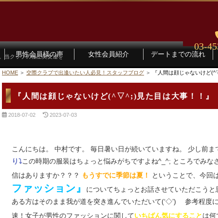
03-45
男性会員様の声
女性会員紹介
デートまでの流れ
す。当クラブの極上美女達を
HOME
交際クラブで出逢いたい人必見！スタッフブログ
『人間は顔じゃないけど(^▽
『人間は顔じゃないけど(^▽^;)見た目は大事！！』
2018-07-02
2023-07-03
こんにちは。 中村です。 毎日暑い日が続いていますね。 少し前
この時期の服装はちょっと悩みがちですよね^_^; ところでみ
り⤵
信はありますか？？？
ということで、今回
もうすでに季節は夏！
ファッション』
についてちょっとお話させていただこうと
ある方はそのまま我が道を突き進んでいただいて(‘◇’)ゞ 参考程度
速！女子が男性のファッションに関して
は何
いちばん気にすること