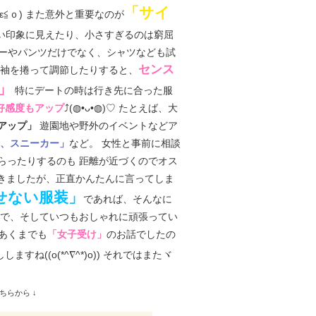
「サイ
≦ｏ) また意外と重要なのが
い印象に見えたり、小さすぎるのは窮屈
ターやパンツだけでなく、シャツなども試
センス
や袖を捲って調節したりすると、
」
特にデートの時は行き先に合った服
⤴(◍•ᴗ•◍)♡ たとえば、大
好感度もアップ
遊園地や野外のイベントなどア
アップ」
など。 女性と事前に相談
、スニーカー」
らったりするのも 距離が近づくのでオス
してきましたが、正直かんたんに言ってしま
せない服装」
であれば、そんなに
装で、そしていつもおしゃれに頑張ってい
はあくまでも
のお話でしたの
「女子受け」
ね((o(*^∇^*)o)) それではまたヾ
ちらから ↓