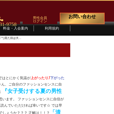
お問い合わせ
男性会員
ログイン
31-9758
料金・入会案内
利用規約
^;)見た目は大…
まではとにかく気温が
上がったり⤴
下がった
なさん、ご自分のファッションセンスに自
『女子受けする夏の男性
は
思います。 ファッションセンスに自信が
に読んでいただければ幸いです☆ では早
「清
でしょうか？？？ 正解は！！？