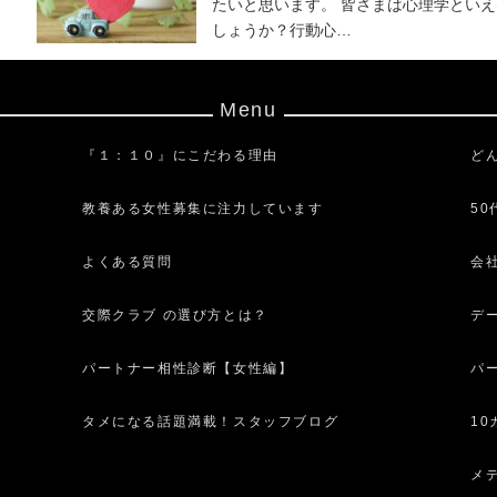
たいと思います。 皆さまは心理学とい
しょうか？行動心…
Menu
『１：１０』にこだわる理由
ど
教養ある女性募集に注力しています
5
よくある質問
会
交際クラブ の選び方とは？
デ
パートナー相性診断【女性編】
パ
タメになる話題満載！スタッフブログ
1
メ