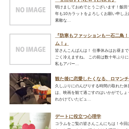
明けましておめでとうございます！飯田で
年も10カラットをよろしくお願い申し上
素敵な…
『防寒もファッションも一石二鳥！
ム！』
皆さんこんばんは！ 仕事休みはお昼まで
ごく冷えますね。 この前は数十年ぶり
私もアパー…
観た後に恋愛したくなる、ロマンチ
久しぶりにのんびりする時間の取れた休
は、映画を観て過ごすのはいかがでしょ
れかけていたピュ…
デートに役立つ心理学
コラムをご覧の皆さんこんにちは！今回