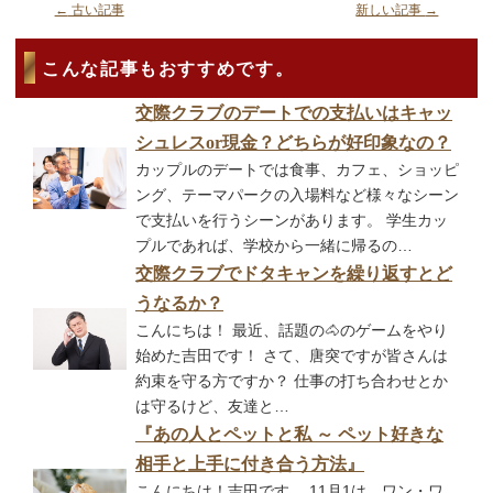
←
古い記事
新しい記事
→
こんな記事もおすすめです。
交際クラブのデートでの支払いはキャッ
シュレスor現金？どちらが好印象なの？
カップルのデートでは食事、カフェ、ショッピ
ング、テーマパークの入場料など様々なシーン
で支払いを行うシーンがあります。 学生カッ
プルであれば、学校から一緒に帰るの…
交際クラブでドタキャンを繰り返すとど
うなるか？
こんにちは！ 最近、話題の🐴のゲームをやり
始めた吉田です！ さて、唐突ですが皆さんは
約束を守る方ですか？ 仕事の打ち合わせとか
は守るけど、友達と…
『あの人とペットと私 ～ ペット好きな
相手と上手に付き合う方法』
こんにちは！吉田です。 11月1は、ワン・ワ