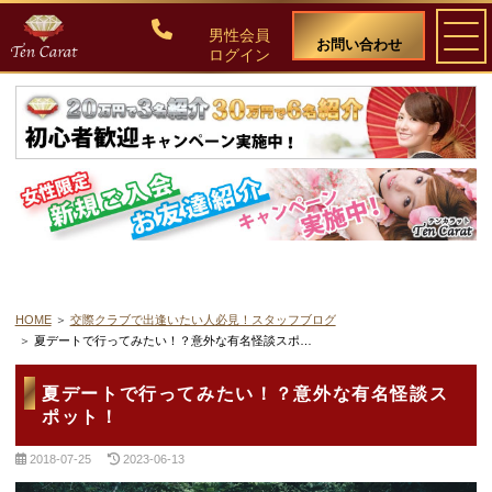
男性会員
お問い合わせ
ログイン
ご入会について
料金・入会案内
会員比率『１：１０』にこだわる理由
教養ある女性の募集に注力しています
HOME
交際クラブで出逢いたい人必見！スタッフブログ
夏デートで行ってみたい！？意外な有名怪談スポ…
50代・60代のための後悔しない選び方
夏デートで行ってみたい！？意外な有名怪談ス
ポット！
女性会員の紹介
2018-07-25
2023-06-13
男性会員様の声