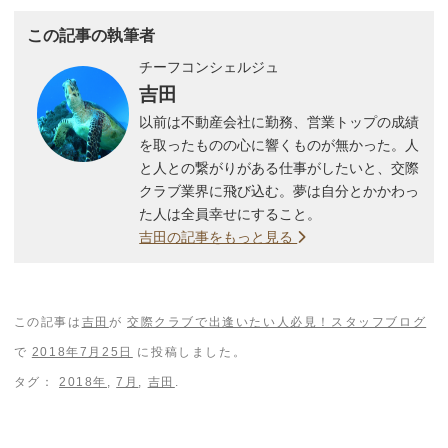
この記事の執筆者
チーフコンシェルジュ
吉田
以前は不動産会社に勤務、営業トップの成績
を取ったものの心に響くものが無かった。人
と人との繋がりがある仕事がしたいと、交際
クラブ業界に飛び込む。夢は自分とかかわっ
た人は全員幸せにすること。
吉田の記事をもっと見る
この記事は
吉田
が
交際クラブで出逢いたい人必見！スタッフブログ
で
2018年7月25日
に投稿しました。
タグ：
2018年
,
7月
,
吉田
.