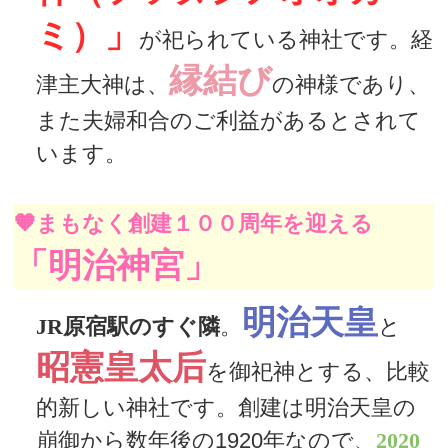
ミ）」
が祀られている神社です。経
縁結び
津主大神は、
の神様であり、
また夫婦和合のご利益があるとされて
います。
🧡まもなく創建１００周年を迎える
「明治神宮」
明治天皇
JR原宿駅のすぐ隣
。
と
昭憲皇太后
を御祀神とする、比較
的新しい神社です。創建は明治天皇の
崩御から数年後の1920年なので、
2020