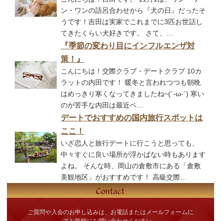
ン・ワンの語呂合わせから『犬の日』だったそ
うです！吉田は実家でこれまでに3匹お世話し
てきたくらい犬好きです。 さて、…
『季節の変わり目にインフルエンザ対
策！』
こんにちは！交際クラブ・デートクラブ 10カ
ラットの内田です！ 暖冬と言われつつも朝晩
はめっきり寒くなってきましたね~(´-ω-`) 寒い
のが苦手な内田は最近ベ…
デートでおすすめの国内旅行スポットは
ここ！
いざ恋人と旅行デートに行こうと思っても、
中々すぐに良い場所が浮かばない時もあります
よね。 そんな時、岡山の倉敷市にある「倉敷
美観地区」がおすすめです！ 高級交際…
ご質問や入会のお申し込みは、お電話またはメールフォームに