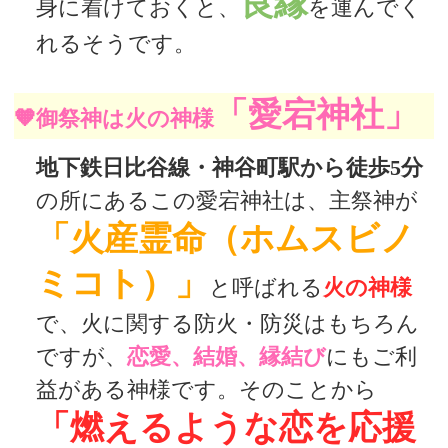
良縁
身に着けておくと、
を運んでく
れるそうです。
「愛宕神社」
🧡御祭神は火の神様
地下鉄日比谷線・神谷町駅から徒歩5分
の所にあるこの愛宕神社は、主祭神が
「火産霊命（ホムスビノ
ミコト）」
と呼ばれる
火の神様
で、火に関する防火・防災はもちろん
ですが、
恋愛、結婚、縁結び
にもご利
益がある神様です。そのことから
「燃えるような恋を応援