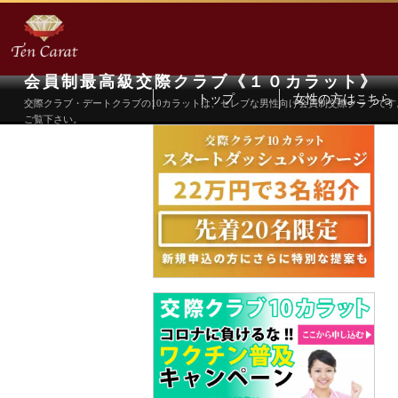
会員制最高級交際クラブ《１０カラット》
トップ
女性の方はこちら
交際クラブ・デートクラブの10カラットは、セレブな男性向け会員制交際クラブで
ご覧下さい。