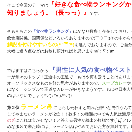
『好きな食べ物ランキングか
そこで今回のテーマは
知りましょう。（長っっ）』
です。
そもそもこの
はかなり数多く存在しており、
「食べ物ランキング」
飲食店関係、国関係などいろいろありますので(￣◇￣;)その中か
解説を付けやすいもの(*´罒`*)
を選んでおりますので、ご自
大幅に違う点などはお赦し頂ければと思いますm(；∇；)m
『男性に人気の食べ物ベスト
ではまずはこちらから
ーが堂々のトップ！王道中の王道で、もはや何も云うことはありま
オーソドックスなものを好む思考がありますので、
や
スープカレー
はなく、シンプルで王道なカレーが好きなようです。もはや日本人
のはいないでしょう*’v`)ﾉ*’v`)ﾉ*’v`)ﾉ
ラーメン🍜
こちらも云わずと知れた嫌いな男性なんて
第２位
してやまないラーメンが 2位！！数多くの種類の中でも人気は濃厚
にこれは欠かせない！と答える男性が続出の模様です(ﾟДﾟノ
の〆
めな服装で来た時には、ラーメン店はやめておいた方が無難です。