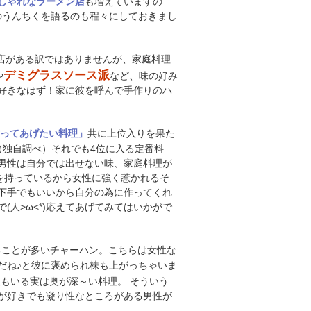
も増えていますの
しゃれなラーメン店
のうんちくを語るのも程々にしておきまし
店がある訳ではありませんが、家庭料理
デミグラスソース派
や
など、味の好み
好きなはず！家に彼を呼んで手作りのハ
共に上位入りを果た
ってあげたい料理」
（独自調べ）それでも4位に入る定番料
男性は自分では出せない味、家庭料理が
のを持っているから女性に強く惹かれるそ
下手でもいいから自分の為に作ってくれ
人>ω<*)応えてあげてみてはいかがで
ることが多いチャーハン。こちらは女性な
だね♪と彼に褒められ株も上がっちゃいま
もいる実は奥が深～い料理。 そういう
が好きでも凝り性なところがある男性が