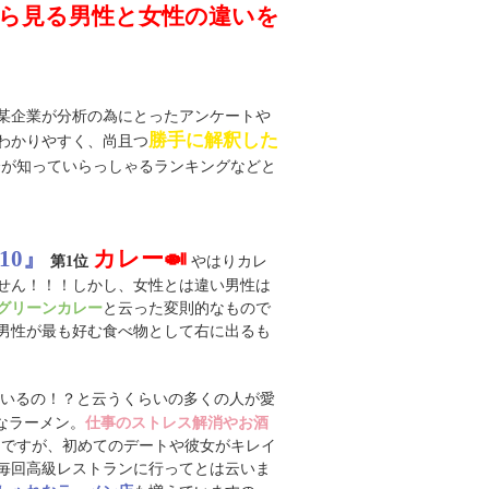
ら見る男性と女性の違いを
某企業が分析の為にとったアンケートや
勝手に解釈した
らわかりやすく、尚且つ
分が知っていらっしゃるランキングなどと
10』
カレー🍛
やはりカレ
第1位
せん！！！しかし、女性とは違い男性は
と云った変則的なもので
グリーンカレー
男性が最も好む食べ物として右に出るも
いるの！？と云うくらいの多くの人が愛
なラーメン。
仕事のストレス解消やお酒
)ノですが、初めてのデートや彼女がキレイ
毎回高級レストランに行ってとは云いま