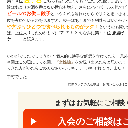
餃子🥟
こちらも思ったよりも下位だった餃子。あくま
第１０位
近はあまりお酒を呑まない世代も増え、さらにハイボール人気でビ
ビールのお供＝餃子
という図式も崩れたからでは？と思います
位を占めているのを見ますと、餃子はあくまでも副菜っぽいからか
や丼ぶりひとつで食べられるものがラク！
というのも聞い
ば、上位入りしたのかもヾ(⌒∇⌒*)！？ ちなみに
第１１位 唐揚げ
・・・と続きます。
ケ
いかがでしたでしょうか？ 個人的に勝手な解釈を付けてたら、意
今回はこの辺にして次回、
『女性編』
をお送り出来たらと思います
てきた方がいたらごめんなさいっっm(｡_｡；))m それでは、また！
中村でした！
↓ 交際クラブの入会申込・お問い合わせはこ
まずはお気軽にご相談
入会のご相談は