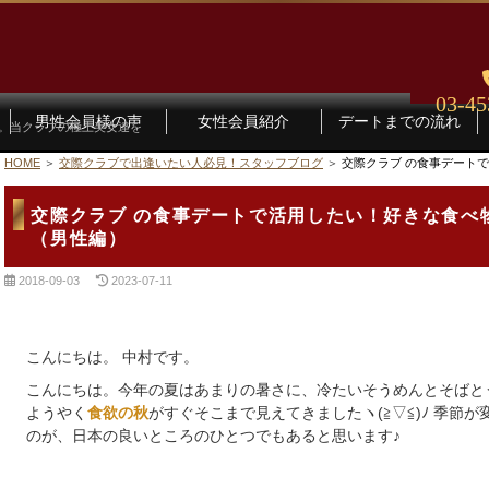
03-45
男性会員様の声
女性会員紹介
デートまでの流れ
す。当クラブの極上美女達を
HOME
交際クラブで出逢いたい人必見！スタッフブログ
交際クラブ の食事デート
交際クラブ の食事デートで活用したい！好きな食べ
（男性編）
2018-09-03
2023-07-11
こんにちは。 中村です。
こんにちは。今年の夏はあまりの暑さに、冷たいそうめんとそばとう
ようやく
がすぐそこまで見えてきましたヽ(≧▽≦)ﾉ 季節
食欲の秋
のが、日本の良いところのひとつでもあると思います♪