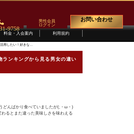
お問い合わせ
男性会員
ログイン
31-9758
料金・入会案内
利用規約
で活用したい！好きな…
物ランキングから見る男女の違い
どんばかり食べていましたが(;・ω・)
が変わるとまた違った美味しさを味わえる