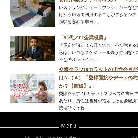
レストランやティーラウンジ、バーなど
様々な用途で利用することができるシテ
喧騒を忘れる非日…
「50代／IT企業役員」
「予定に追われる日々でも、心が休まる
らは、いつもスケジュール表が隙間なく
外とのオンライン…
交際クラブ 10カラットの男性会員
は？（４）『登録面接やデートの約
か？【前編】』
交際クラブ 10カラットスタッフの吉田
あたり、男性は自身が指定した面談場所
接場所でそれ…
Menu