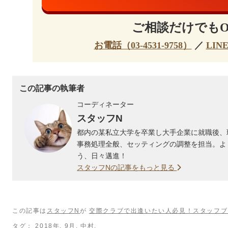
ご相談だけでもO
お電話（03-4531-9758）
／
LIN
この記事の執筆者
コーディネーター
スタッフN
都内の某私立大学を卒業し大手企業に就職後、
事務処理全般、セッティングの調整を担当。よ
う、日々邁進！
スタッフNの記事をもっと見る
この記事は
スタッフN
が
交際クラブで出逢いたい人必見！スタッフブ
タグ：
2018年
,
9月
,
中村
.