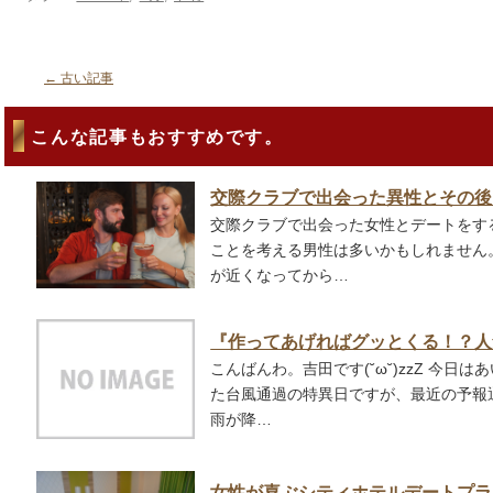
←
古い記事
こんな記事もおすすめです。
交際クラブで出会った異性とその後
交際クラブで出会った女性とデートをす
ことを考える男性は多いかもしれません
が近くなってから…
『作ってあげればグッとくる！？人
こんばんわ。吉田です(˘ω˘)zzZ 今日
た台風通過の特異日ですが、最近の予報
雨が降…
女性が喜ぶシティホテルデートプラ