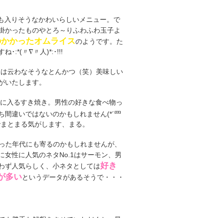
も入りそうなかわいらしいメニュー。で
掛かったものやとろ～りふわふわ玉子よ
のかかったオムライス
のようです。た
〃∇〃人)*:･!!!
は云わなそうなとんかつ（笑）美味しい
がいたします。
に入るすき焼き。男性の好きな食べ物っ
間違いではないのかもしれません(*´罒
でまとまる気がします、まる。
った年代にも寄るのかもしれませんが、
女性に人気のネタNo.1はサーモン、男
好き
わず人気らしく、小ネタとしては
が多い
というデータがあるそうで・・・