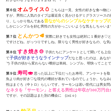
オムライス🥚
こちらは一見、女性の好きな食べ物に
第６位
すが、男性に人気のタイプは最近良く見かけるデミグラスソースの
昔ながらのシンプルなケチャップ
り、しっかり包んである
しかにシンプルを好む男性の方がかっこいいような気もしちゃいますね･:*(
とんかつ🥩
実際に好きでも女性は絶対に１番好き♡と
第７位
ですけどね。がっつりですしね。限りなく男性が好きなもの、な気
すき焼き🍲
子供たちにアンケートとして聞いても上位
第８位
子供が好きそうなラインナップ
て
だなと思ったのは、あながち
`*) 子供の頃から変わらない嗜好は単純、シンプル、明快ってこと
寿司🍣
思った以上に下位だったお寿司。アンケートを取
第９位
魚より肉が好き♡な現代の嗜好が表れているのでしょうか。ちなみに
性はまぐろ（中トロ）らしいです。サーモンは若い世代には男女問
なネタを「サーモン」と答える男性は年収が300万円台
ですが、その話題はまた別の機会にゞ(≧ε≦ｏ)