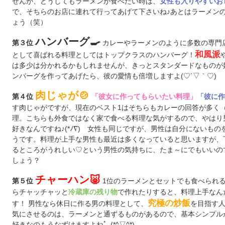
せんが、どうしてもラーメンが食べたい時は、
女性も入りやすいお
で、そちらのお店に連れて行ってあげて下さいね♪あとはラーメン
ょう（笑）
ハンバーグ🍳
カレーやラーメンのように多数の専門
第３位
和風派
として喜ばれる料理としてはトップクラスのハンバーグ！
は多少は分かれるかもしれませんが、きっとスタンダードなものが
ンバーグを作ってあげたら、彼の愛情も倍増しますよ(♡´▽｀♡)
肉じゃが🍲
第４位
「彼女に作ってもらいたい料理」
「彼に作
す肉じゃがですが、現在のベスト1はそちらもカレーの回答が多く
理。こちらも外食ではなく家で食べる料理な気がするので、やはり
好きなんですね♪(*ﾉ∇)ゝ女性も同じですが、男性は自分にないも
うです。料理が上手な男性も最近は多くなっていると思いますが、
るところがうれしい♡という男性の気持ちに、たま～にでもいいので(
しょう？
チャーハン🐷
1位のラーメンとセットでも食べられ
第５位
らチャッチャッと
で作れたりすると、料理上手なん
冷蔵庫の残り物
究極の炒飯
す！ 男性なら休日に作る男の料理として、
を目指す人
気にさせるのは、ラーメンと通ずるものがあるので、基本シンプル
好きなのもうなずけますよねﾟ｡(*^▽^*)ゞ