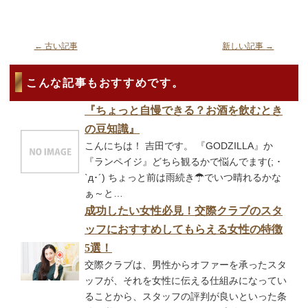
←
古い記事
新しい記事
→
こんな記事もおすすめです。
『ちょっと自慢できる？お酒を飲むとき
の豆知識』
こんにちは！ 吉田です。 『GODZILLA』か
『ランペイジ』どちら観るかで悩んでます(; ･
`д･´) ちょっと前は雨続き☂でいつ晴れるかな
ぁ～と…
成功したい女性必見！交際クラブのスタ
ッフにおすすめしてもらえる女性の特徴
5選！
交際クラブは、男性からオファーを承ったスタ
ッフが、それを女性に伝える仕組みになってい
ることから、スタッフの評判が良いといった条