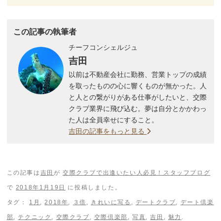
この記事の執筆者
チーフコンシェルジュ
吉田
以前は不動産会社に勤務、営業トップの成績
を取ったものの心に響くものが無かった。人
と人との繋がりがある仕事がしたいと、交際
クラブ業界に飛び込む。夢は自分とかかわっ
た人は全員幸せにすること。
吉田の記事をもっと見る
この記事は
吉田
が
交際クラブで出逢いたい人必見！スタッフブログ
で
2018年1月19日
に投稿しました。
タグ：
1月
,
2018年
,
３倍
,
きれいに写る
,
デートクラブ
,
デート倶楽
部
,
テクニック
,
交際クラブ
,
交際倶楽部
,
写真
,
吉田
,
魅力
.