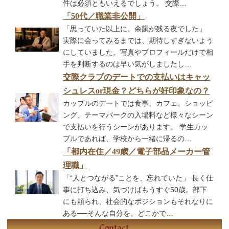
件は必須ともいえるでしょう。 交際…
「50代／職業非公開」
「思っていた以上に、余韻が残る夜でした」
実際に会ってみるまでは、期待しすぎないよう
にしていました。写真やプロフィールだけで相
手を判断するのは早い気がしましたし…
交際クラブのデートでの支払いはキャッ
シュレスor現金？どちらが好印象なの？
カップルのデートでは食事、カフェ、ショッピ
ング、テーマパークの入場料など様々なシーン
で支払いを行うシーンがあります。 学生カッ
プルであれば、学校から一緒に帰るの…
「都内在住／49歳／電子部品メーカー管
理職」
「“人とつながる”ことを、忘れていた」 長く仕
事に打ち込み、気づけばもうすぐ50歳。部下
にも頼られ、社会的なポジションもそれなりに
ある──そんな自分を、どこかで…