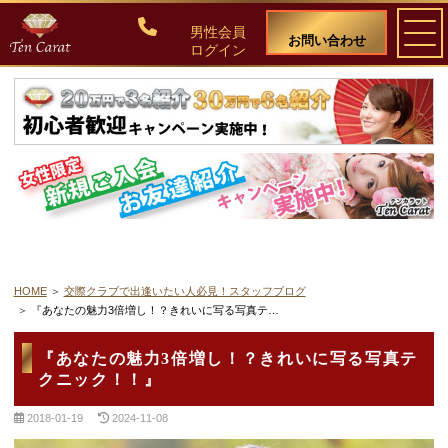
男性会員
お問い合わせ
ログイン
ご入会について
料金・入会案内
会員比率『１：１０』にこだわる理由
教養ある女性の募集に注力しています
HOME
交際クラブで出逢いたい人必見！スタッフブログ
『あなたの魅力3倍増し！？きれいに写る写真テ…
50代・60代のための後悔しない選び方
『あなたの魅力3倍増し！？きれいに写る写真テ
クニック！！』
女性会員の紹介
2018-01-19
2024-11-08
男性会員様の声