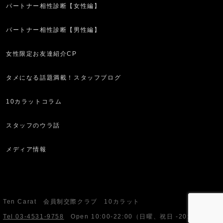
パートナー相性診断【女性編】
パートナー相性診断【男性編】
女性限定お友達紹介CP
タメになる話題満載！スタッフブログ
10カラットコラム
スタッフのウラ話
メディア情報
Ten Carat 会員制交際クラブ 10カラット
Tel 03-4531-9758
Open
10:00-22:00
（日曜、祝日 -20:00）