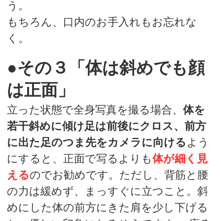
う。
もちろん、口内のお手入れもお忘れな
く。
●その３「体は斜めでも顔
は正面」
立った状態で全身写真を撮る場合、
体を
若干斜めに傾け足は前後にクロス、前方
に出た足のつま先をカメラに向ける
よう
にすると、正面で写るよりも
体が細く見
える
のでお勧めです。ただし、背筋と腰
の力は緩めず、まっすぐに立つこと。斜
めにした体の前方にきた肩を少し下げる