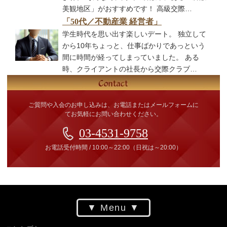
美観地区」がおすすめです！ 高級交際…
「50代／不動産業 経営者」
学生時代を思い出す楽しいデート。 独立して
から10年ちょっと、仕事ばかりであっという
間に時間が経ってしまっていました。 ある
時、クライアントの社長から交際クラブ…
ご質問や入会のお申し込みは、お電話またはメールフォームに
てお気軽にお問い合わせください。
03-4531-9758
お電話受付時間
/
10:00～22:00
（日祝は～20:00）
Menu