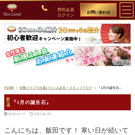
男性会員
お問い合わせ
ログイン
ご入会について
料金・入会案内
会員比率『１：１０』にこだわる理由
教養ある女性の募集に注力しています
HOME
交際クラブで出逢いたい人必見！スタッフブログ
『1月の誕生石』
50代・60代のための後悔しない選び方
『1月の誕生石』
2018-01-17
2023-06-28
女性会員の紹介
こんにちは、飯田です！ 寒い日が続いて
男性会員様の声