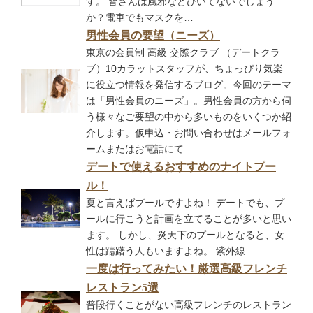
す。 皆さんは風邪などひいてないでしょう
か？電車でもマスクを…
男性会員の要望（ニーズ）
東京の会員制 高級 交際クラブ （デートクラ
ブ）10カラットスタッフが、ちょっぴり気楽
に役立つ情報を発信するブログ。今回のテーマ
は「男性会員のニーズ」。男性会員の方から伺
う様々なご要望の中から多いものをいくつか紹
介します。仮申込・お問い合わせはメールフォ
ームまたはお電話にて
デートで使えるおすすめのナイトプー
ル！
夏と言えばプールですよね！ デートでも、プ
ールに行こうと計画を立てることが多いと思い
ます。 しかし、炎天下のプールとなると、女
性は躊躇う人もいますよね。 紫外線…
一度は行ってみたい！厳選高級フレンチ
レストラン5選
普段行くことがない高級フレンチのレストラン