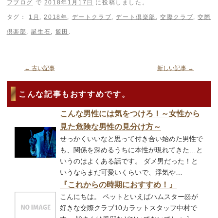
フブログ
で
2018年1月17日
に投稿しました。
タグ：
1月
,
2018年
,
デートクラブ
,
デート倶楽部
,
交際クラブ
,
交際
倶楽部
,
誕生石
,
飯田
.
←
古い記事
新しい記事
→
こんな記事もおすすめです。
こんな男性には気をつけろ！～女性から
見た危険な男性の見分け方～
せっかくいいなと思って付き合い始めた男性で
も、関係を深めるうちに本性が現れてきた…と
いうのはよくある話です。 ダメ男だった！と
いうならまだ可愛いくらいで、浮気や…
『これからの時期におすすめ！』
こんにちは。 ペットといえばハムスター🐹が
好きな交際クラブ10カラットスタッフ中村で