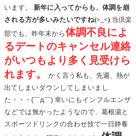
います。
新年に入ってからも、体調を崩
デートまでの流れ
される方が多いみたいですね(>_<)
当倶楽
体調不良によ
アフィリエイトをご検討の皆様へ。
部でも、昨年末から
るデートのキャンセル連絡
がいつもより多く見受けら
れます。
かく言う私も、先週、熱が
出てしまいダウンしてしまいまし
た・・・(￣д￣) 幸いにもインフルエンザ
などでは無かったようなので、葛根湯と
スポーツドリンクの合わせ技で一日静養