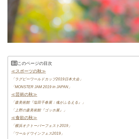
このページの目次
≪スポーツの秋≫
「ラグビーワールドカップ2019日本大会」
「MONSTER JAM 2019 in JAPAN」
≪芸術の秋≫
「森美術館『塩田千春展：魂がふるえる』」
「上野の森美術館『ゴッホ展』」
≪食欲の秋≫
「横浜オクトーバーフェスト2019」
「ワールドワインフェス2019」