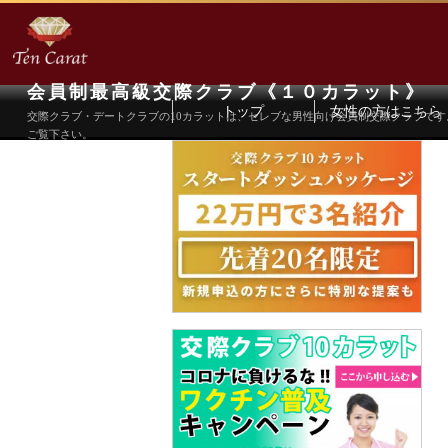
会員制最高級交際クラブ《１０カラット》
トップ
女性の方はこちら
交際クラブ・デートクラブの10カラットは、セレブな男性向け会員制交際クラブで
ご覧下さい。