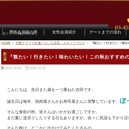
03-45
男性会員様の声
女性会員紹介
デートまでの流れ
す。当クラブの極上美女達を
HOME
交際クラブで出逢いたい人必見！スタッフブログ
『観たい！行きたい！味わ
『観たい！行きたい！味わいたい！この秋おすすめ
2019-10-09
2025-12-12
こんにちは、先日また歳を一つ重ねた吉田です。
ぼ
誕生日は毎年、焼肉屋さんかお寿司屋さんに突撃しています、
そんな食欲の秋、皆さんはいかがお過ごしですか。
まだ夏に逆戻りしたりする日もありますが、徐々に気温も下がり涼
そんな秋は、どこかに出かけてみたくなるもの。