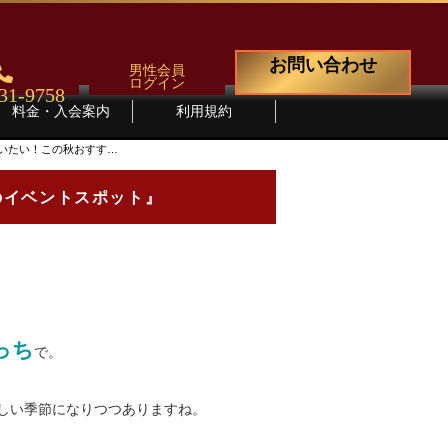
お問い合わせ
男性会員
ログイン
31-9758
料金・入会案内
利用規約
いたい！この秋おすす…
のイベントスポット』
っち
で。
しい季節になりつつありますね。