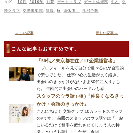
タグ：
10月
,
2019年
,
お茶
,
デートクラブ
,
デート倶楽部
,
中村
,
交
際クラブ
,
交際倶楽部
,
健康
,
秋
,
連休明け
,
風邪予防
.
←
古い記事
新しい記事
→
こんな記事もおすすめです。
「50代／東京都在住／IT企業経営者」
「プロフィールを見て自分で選べるのが合理的
で安心でした」 仕事中心の生活が長く続き、
出会いのきっかけがないまま50代に入りまし
た。 年齢的に出会いのハードルも感…
スタッフのウラ話 ( 48 )『仲良くなるきっ
かけ・会話のきっかけ』
こんにちは！ 交際クラブ 10カラットスタッフ
のKです。 前回のスタッフのウラ話では「一緒
にいるだけで相手を疲れさせてしまう人の特
徴」というお話しましたが、今回…