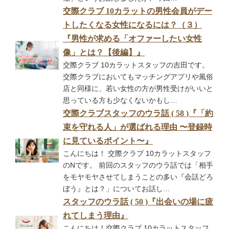
交際クラブ 10カラットの男性会員がデー
トしたくなる女性になるには？（３）
『男性が求める「オファーしたい女性
像」とは？【後編】』
交際クラブ 10カラットスタッフの吉田です。
交際クラブにおいてもマッチングアプリや風俗
店と同様に、若い女性の方が男性受けがいいと
思っている方も少なくないかもし…
交際クラブスタッフのウラ話 ( 58 )『「約
束を守れる人」が選ばれる理由 〜登録時
に見ているポイント〜』
こんにちは！ 交際クラブ 10カラットスタッフ
のNです。 前回のスタッフのウラ話では「相手
をモヤモヤさせてしまうことの多い『会話どろ
ぼう』とは？」についてお話し…
スタッフのウラ話 ( 50 )『出会いの場に疲
れてしまう理由』
こんにちは！交際クラブ 10カラットスタッフ