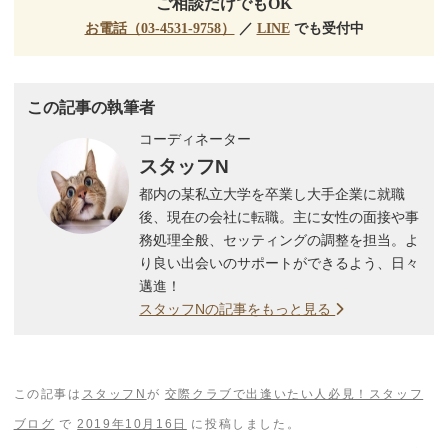
ご相談だけでもOK
お電話（03-4531-9758）
／
LINE
でも受付中
この記事の執筆者
コーディネーター
スタッフN
都内の某私立大学を卒業し大手企業に就職
後、現在の会社に転職。主に女性の面接や事
務処理全般、セッティングの調整を担当。よ
り良い出会いのサポートができるよう、日々
邁進！
スタッフNの記事をもっと見る
この記事は
スタッフN
が
交際クラブで出逢いたい人必見！スタッフ
ブログ
で
2019年10月16日
に投稿しました。