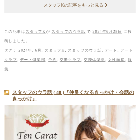
スタッフKの記事をもっと見る
この記事は
スタッフK
が
スタッフのウラ話
で
2024年6月28日
に投
稿しました。
タグ：
2024年
,
6月
,
スタッフK
,
スタッフのウラ話
,
デート
,
デート
クラブ
,
デート倶楽部
,
予約
,
交際クラブ
,
交際倶楽部
,
女性面接
,
服
装
.
スタッフのウラ話 ( 48 )『仲良くなるきっかけ・会話の
きっかけ』