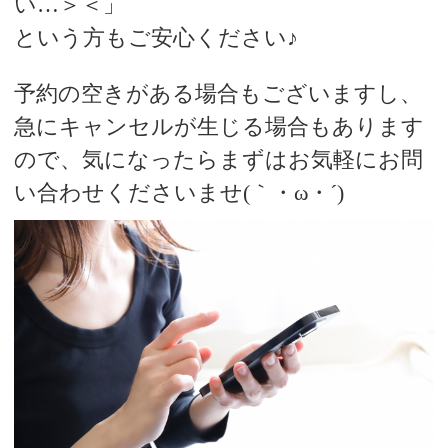
い…＞＜」
という方もご安心ください♪
予約の空きが
ある場合も
ございますし、
急にキャンセルが
生じる場合も
あります
ので、
気になったら
まずはお気軽に
お問
い合わせくださいませ
(｀・ω・´)