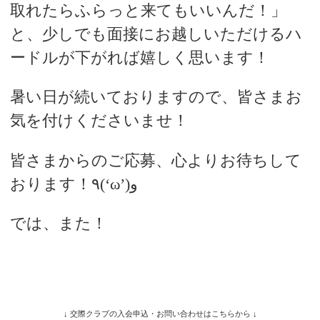
取れたらふらっと来てもいいんだ！」
と、少しでも
面接に
お越し
いただける
ハ
ードルが
下がれば
嬉しく
思います！
暑い日が
続いて
おります
ので、
皆さま
お
気を付け
くださいませ！
皆さまからのご応募、心よりお待ちして
おります！٩(‘ω’)و
では、また！
↓ 交際クラブの入会申込・お問い合わせはこちらから ↓