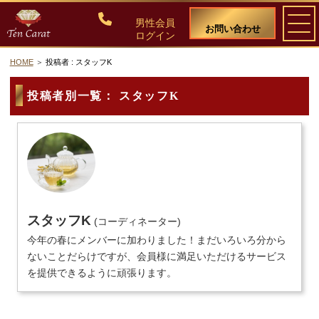
男性会員
お問い合わせ
ログイン
HOME
投稿者 : スタッフK
ご入会について
投稿者別一覧：
スタッフK
料金・入会案内
会員比率『１：１０』にこだわる理由
教養ある女性の募集に注力しています
スタッフK
(コーディネーター)
50代・60代のための後悔しない選び方
今年の春にメンバーに加わりました！まだいろいろ分から
ないことだらけですが、会員様に満足いただけるサービス
を提供できるように頑張ります。
女性会員の紹介
男性会員様の声