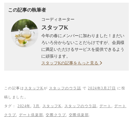
この記事の執筆者
コーディネーター
スタッフK
今年の春にメンバーに加わりました！まだい
ろいろ分からないことだらけですが、会員様
に満足いただけるサービスを提供できるよう
に頑張ります。
スタッフKの記事をもっと見る
この記事は
スタッフK
が
スタッフのウラ話
で
2024年3月27日
に投
稿しました。
タグ：
2024年
,
3月
,
スタッフK
,
スタッフのウラ話
,
デート
,
デート
クラブ
,
デート倶楽部
,
交際クラブ
,
交際倶楽部
.