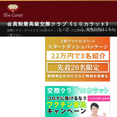
会員制最高級交際クラブ《１０カラット》
トップ
女性の方はこちら
交際クラブ・デートクラブの10カラットは、セレブな男性向け会員制交際クラブで
ご覧下さい。