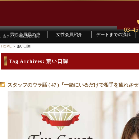
03-45
男性会員様の声
女性会員紹介
デートまでの流れ
す。当クラブの極上美女達を
HOME
荒い口調
Tag Archives:
荒い口調
スタッフのウラ話 ( 47 )『一緒にいるだけで相手を疲れ