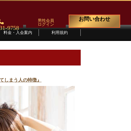
お問い合わせ
男性会員
ログイン
31-9758
料金・入会案内
利用規約
させてしまう人の特徴』