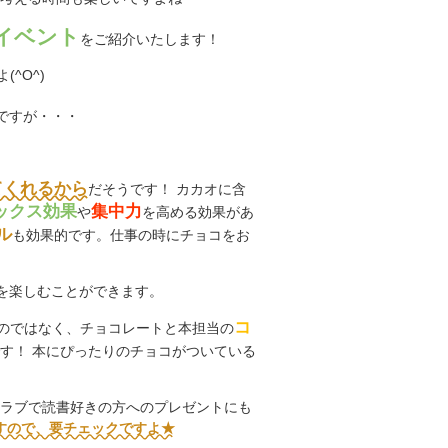
イベント
をご紹介いたします！
^O^)
ですが・・・
てくれるから
だそうです！ カカオに含
ックス効果
集中力
や
を高める効果があ
ル
も効果的です。仕事の時にチョコをお
を楽しむことができます。
コ
のではなく、チョコレートと本担当の
す！ 本にぴったりのチョコがついている
クラブで読書好きの方へのプレゼントにも
すので、要チェックですよ★