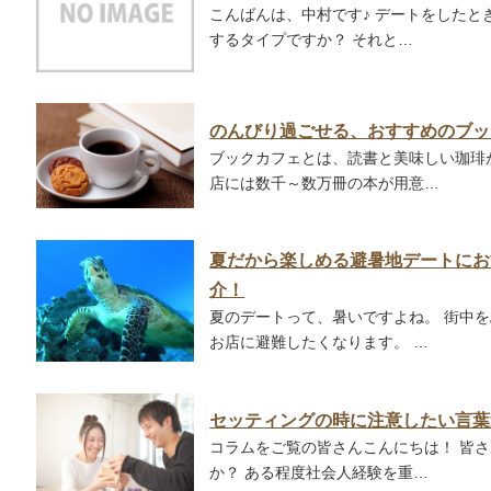
こんばんは、中村です♪ デートをした
するタイプですか？ それと…
のんびり過ごせる、おすすめのブッ
ブックカフェとは、読書と美味しい珈琲
店には数千～数万冊の本が用意…
夏だから楽しめる避暑地デートにお
介！
夏のデートって、暑いですよね。 街中
お店に避難したくなります。 …
セッティングの時に注意したい言葉
コラムをご覧の皆さんこんにちは！ 皆
か？ ある程度社会人経験を重…