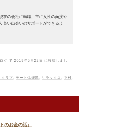
現在の会社に転職。主に女性の面接や
り良い出会いのサポートができるよ
ログ
で
2019年5月22日
に投稿しまし
トクラブ
,
デート倶楽部
,
リラックス
,
中村
,
トのお金の話』