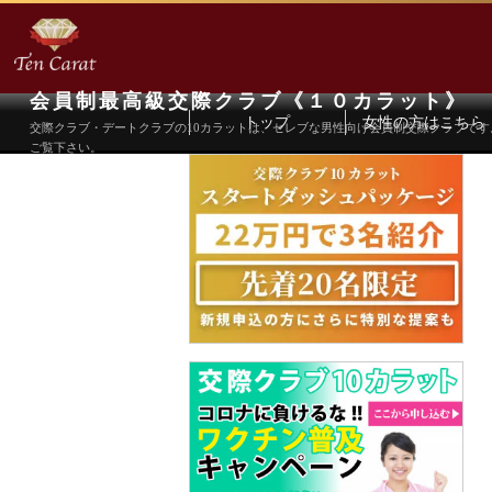
会員制最高級交際クラブ《１０カラット》
トップ
女性の方はこちら
交際クラブ・デートクラブの10カラットは、セレブな男性向け会員制交際クラブで
ご覧下さい。