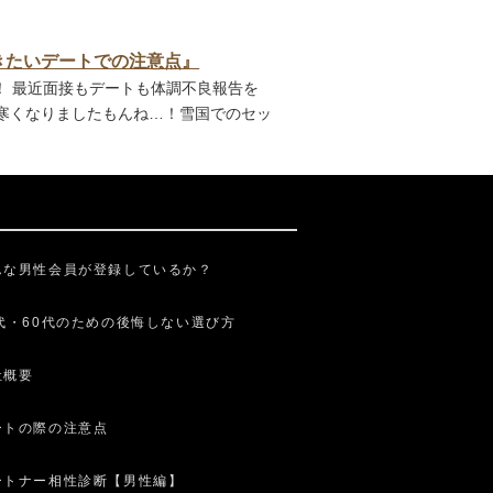
ておきたいデートでの注意点』
！ 最近面接もデートも体調不良報告を
寒くなりましたもんね…！雪国でのセッ
んな男性会員が登録しているか？
0代・60代のための後悔しない選び方
社概要
ートの際の注意点
ートナー相性診断【男性編】