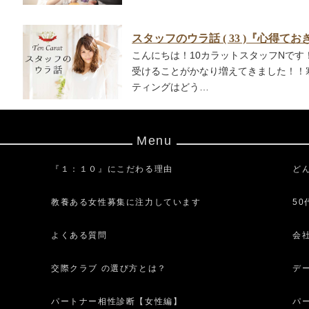
スタッフのウラ話 ( 33 )『心得
こんにちは！10カラットスタッフNです
受けることがかなり増えてきました！！
ティングはどう…
Menu
『１：１０』にこだわる理由
ど
教養ある女性募集に注力しています
5
よくある質問
会
交際クラブ の選び方とは？
デ
パートナー相性診断【女性編】
パ