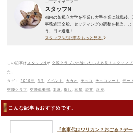
コーディネーター
スタッフN
都内の某私立大学を卒業し大手企業に就職後、
事務処理全般、セッティングの調整を担当。よ
う、日々邁進！
スタッフNの記事をもっと見る
この記事は
スタッフN
が
交際クラブで出逢いたい人必見！スタッフブ
た。
タグ：
2019年
,
5月
,
イベント
,
カカオ
,
チョコ
,
チョコレート
,
デー
交際クラブ
,
交際倶楽部
,
本屋
,
癒し
,
蔦屋
,
読書
,
銀座
.
こんな記事もおすすめです。
『食事代はワリカン？おごる？デー