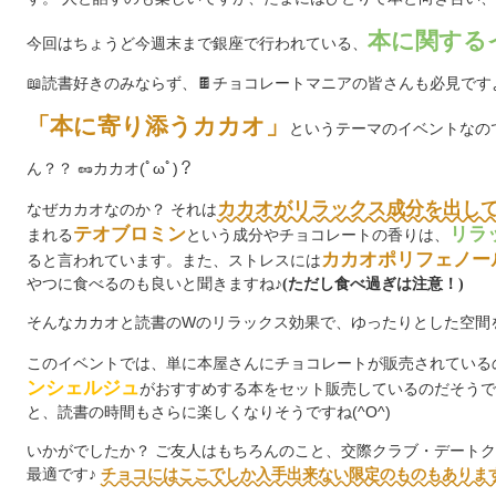
本に関する
今回はちょうど今週末まで銀座で行われている、
📖読書好きのみならず、🍫チョコレートマニアの皆さんも必見ですよ(
「本に寄り添うカカオ」
というテーマのイベントなの
ん？？
🥜
カカオ(ﾟωﾟ)？
カカオがリラックス成分を出し
なぜカカオなのか？ それは
テオブロミン
リラ
まれる
という成分やチョコレートの香りは、
カカオポリフェノー
ると言われています。また、ストレスには
やつに食べるのも良いと聞きますね♪
(ただし食べ過ぎは注意！)
そんなカカオと読書のWのリラックス効果で、ゆったりとした空間
このイベントでは、単に本屋さんにチョコレートが販売されている
ンシェルジュ
がおすすめする本をセット販売しているのだそうで
と、読書の時間もさらに楽しくなりそうですね(^O^)
いかがでしたか？ ご友人はもちろんのこと、交際クラブ・デート
最適です♪
チョコにはここでしか入手出来ない限定のものもありま