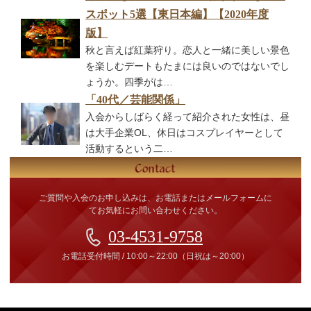
スポット5選【東日本編】【2020年度
版】
秋と言えば紅葉狩り。恋人と一緒に美しい景色
を楽しむデートもたまには良いのではないでし
ょうか。四季がは…
「40代／芸能関係」
入会からしばらく経って紹介された女性は、昼
は大手企業OL、休日はコスプレイヤーとして
活動するという二…
ご質問や入会のお申し込みは、お電話またはメールフォームに
てお気軽にお問い合わせください。
03-4531-9758
お電話受付時間
/
10:00～22:00
（日祝は～20:00）