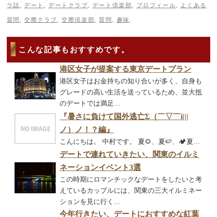
ラ話
,
デート
,
デートクラブ
,
デート倶楽部
,
プロフィール
,
よくある
質問
,
交際クラブ
,
交際倶楽部
,
質問
,
趣味
.
こんな記事もおすすめです。
港区女子が提案する東京デートプラン
港区女子はお金持ちの知り合いが多く、自身も
グレードの高い生活を送っているため、並大抵
のデートでは満足…
『暑さに負けて国外逃亡Σ（￣▽￣i|||
ノ）ノ！？編』
こんにちは。 中村です。 夏🌻、夏🍉、🏕夏…
デートで連れていきたい、関東のイルミ
ネーションイベント3選
この時期にロマンチックなデートをしたいと考
えているカップルには、関東の三大イルミネー
ションを見に行く…
今年行きたい、デートにおすすめな紅葉