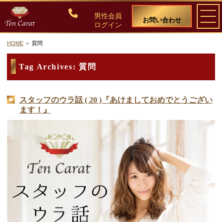
男性会員
お問い合わせ
ログイン
HOME
質問
ご入会について
Tag Archives:
質問
料金・入会案内
スタッフのウラ話 ( 20 )『あけましておめでとうござい
ます！』
会員比率『１：１０』にこだわる理由
教養ある女性の募集に注力しています
50代・60代のための後悔しない選び方
女性会員の紹介
男性会員様の声