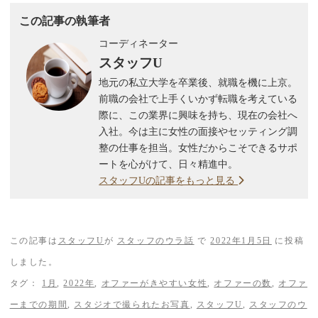
この記事の執筆者
コーディネーター
スタッフU
地元の私立大学を卒業後、就職を機に上京。
前職の会社で上手くいかず転職を考えている
際に、この業界に興味を持ち、現在の会社へ
入社。今は主に女性の面接やセッティング調
整の仕事を担当。女性だからこそできるサポ
ートを心がけて、日々精進中。
スタッフUの記事をもっと見る
この記事は
スタッフU
が
スタッフのウラ話
で
2022年1月5日
に投稿
しました。
タグ：
1月
,
2022年
,
オファーがきやすい女性
,
オファーの数
,
オファ
ーまでの期間
,
スタジオで撮られたお写真
,
スタッフU
,
スタッフのウ