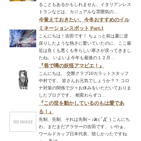
ることもあるかもしれません。イタリアンレス
トランなどは、カジュアルな雰囲気の…
今覚えておきたい、今冬おすすめのイル
ミネーションスポット Part.1
こんにちは！吉田です！ ちょっと前は夏に逆
戻りしたような熱さに驚いていたのに、ここ最
近は良くも悪くも冬らしい寒さが戻ってきまし
たね。 いよいよ今年も最後の１２月…
『巷で噂の妖怪アマビエ！』
こんにちは。 交際クラブ10カラットスタッフ
中村です。 皆さんお元気でしょうか？？ コロ
ナ対策の関係で少々お休みをいただいておりま
したブログです。 相変わらずコ…
『この世を動かしているのもは愛であ
る！』
先制、先制、それは先制～♪🎤( ﾟДﾟ ) こんにち
わ、まだまだアラサーの吉田です。 いやぁ、
ワールドカップ日本代表、惜しかったですね