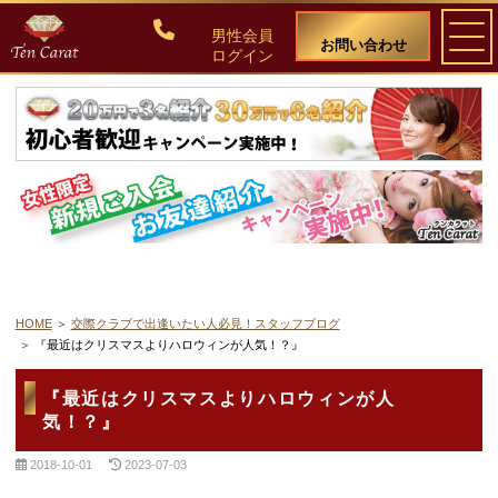
男性会員
お問い合わせ
ログイン
ご入会について
料金・入会案内
会員比率『１：１０』にこだわる理由
教養ある女性の募集に注力しています
HOME
交際クラブで出逢いたい人必見！スタッフブログ
『最近はクリスマスよりハロウィンが人気！？』
50代・60代のための後悔しない選び方
『最近はクリスマスよりハロウィンが人
気！？』
女性会員の紹介
2018-10-01
2023-07-03
男性会員様の声