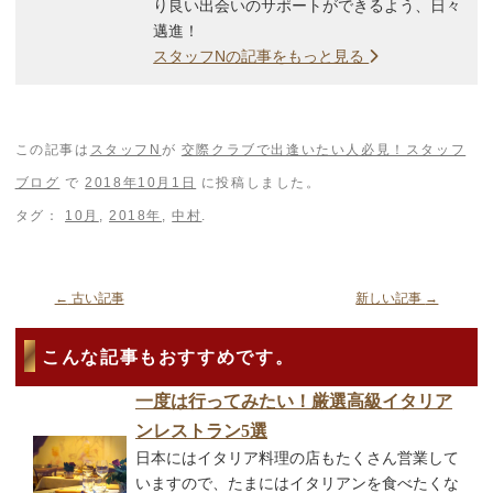
り良い出会いのサポートができるよう、日々
邁進！
スタッフNの記事をもっと見る
この記事は
スタッフN
が
交際クラブで出逢いたい人必見！スタッフ
ブログ
で
2018年10月1日
に投稿しました。
タグ：
10月
,
2018年
,
中村
.
←
古い記事
新しい記事
→
こんな記事もおすすめです。
一度は行ってみたい！厳選高級イタリア
ンレストラン5選
日本にはイタリア料理の店もたくさん営業して
いますので、たまにはイタリアンを食べたくな