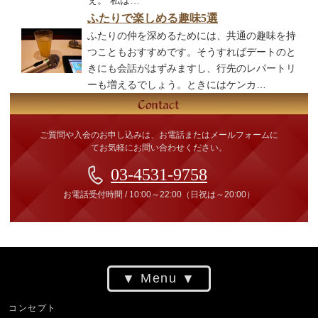
ぇ。 私は…
ふたりで楽しめる趣味5選
ふたりの仲を深めるためには、共通の趣味を持
つこともおすすめです。そうすればデートのと
きにも会話がはずみますし、行先のレパートリ
ーも増えるでしょう。ときにはケンカ…
ご質問や入会のお申し込みは、お電話またはメールフォームに
てお気軽にお問い合わせください。
03-4531-9758
お電話受付時間
/
10:00～22:00
（日祝は～20:00）
Menu
コンセプト