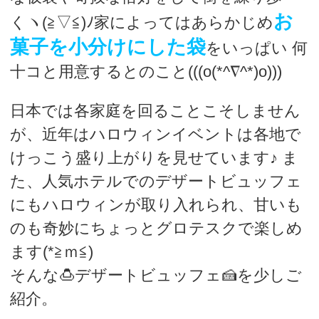
お
くヽ(≧▽≦)ﾉ家によってはあらかじめ
菓子を小分けにした袋
をいっぱい 何
十コと用意するとのこと(((o(*^∇^*)o)))
日本では各家庭を回ることこそしません
が、近年はハロウィンイベントは各地で
けっこう盛り上がりを見せています♪ ま
た、人気ホテルでのデザートビュッフェ
にもハロウィンが取り入れられ、甘いも
のも奇妙にちょっとグロテスクで楽しめ
ます(*≧ｍ≦)
そんな🍮デザートビュッフェ🍰を少しご
紹介。