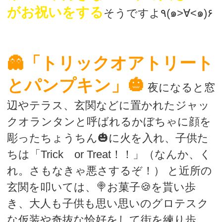
がお祝いをする
そうですよ٩(๑>∀<๑)۶
👻「トリックオアトリート
とパンプキン」🎃
夜になると窓
辺やテラス、玄関などに置かれたジャッ
クオランタンと呼ばれるかぼちゃに顔を
彫ったちょうちん🎃に火を入れ、子供た
ちは
「Trick or Treat！！」
（なんか、く
れ。さもなきゃ悪さするぞ！） と近所の
玄関を叩いては、🍭お菓子🍪を貰い歩
き、大人も子供も思い思いのグロテスク
な仮装や奇抜な恰好をして街を練り歩