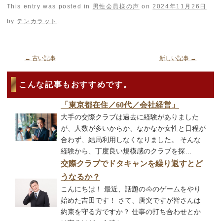
This entry was posted in
男性会員様の声
on
2024年11月26日
by
テンカラット
.
←
古い記事
新しい記事
→
こんな記事もおすすめです。
「東京都在住／60代／会社経営」
大手の交際クラブは過去に経験がありました
が、人数が多いからか、なかなか女性と日程が
合わず、結局利用しなくなりました。 そんな
経験から、丁度良い規模感のクラブを探…
交際クラブでドタキャンを繰り返すとど
うなるか？
こんにちは！ 最近、話題の🐴のゲームをやり
始めた吉田です！ さて、唐突ですが皆さんは
約束を守る方ですか？ 仕事の打ち合わせとか