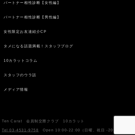
パートナー相性診断【女性編】
パートナー相性診断【男性編】
女性限定お友達紹介CP
タメになる話題満載！スタッフブログ
10カラットコラム
スタッフのウラ話
メディア情報
Ten Carat 会員制交際クラブ 10カラット
Tel 03-4531-9758
Open
10:00-22:00
（日曜、祝日 -20:00）