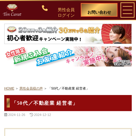
男性会員
お問い合わせ
ログイン
ご入会について
料金・入会案内
会員比率『１：１０』にこだわる理由
教養ある女性の募集に注力しています
HOME
男性会員様の声
「50代／不動産業 経営者」
50代・60代のための後悔しない選び方
「50代／不動産業 経営者」
2024-11-26
2024-12-12
女性会員の紹介
男性会員様の声