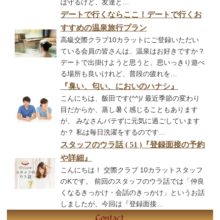
は守るけど、友達と…
デートで行くならここ！デートで行くお
すすめの温泉旅行プラン
高級交際クラブ10カラットにご登録いただい
ている会員の皆さんは、温泉はお好きですか？
デートで出掛けようと思うと、思いっきり遊べ
る場所も良いけれど、普段の疲れを…
『臭い、匂い、においのハナシ』
こんにちは、飯田です(^^)/ 最近季節の変わり
目だからか、蒸し暑く感じることもあります
が、 みなさんバテずに元気に過ごしています
か？ 私は毎日洗濯をするのです…
スタッフのウラ話 ( 51 )『登録面接の予約
や詳細』
こんにちは！ 交際クラブ 10カラットスタッフ
のKです。 前回のスタッフのウラ話では「仲良
くなるきっかけ・会話のきっかけ」というお話
しましたが、今回は『登録面接…