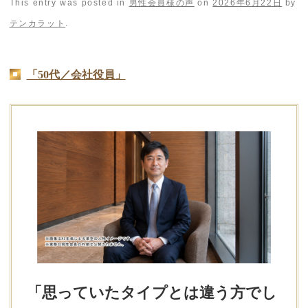
This entry was posted in
男性会員様の声
on
2026年6月22日
by
テンカラット
.
「50代／会社役員」
「思っていたタイプとは違う方でし