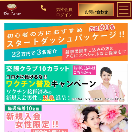
男性会員
お問い合わせ
ログイン
ご入会について
料金・入会案内
会員比率『１：１０』にこだわる理由
教養ある女性の募集に注力しています
50代・60代のための後悔しない選び方
女性会員の紹介
男性会員様の声