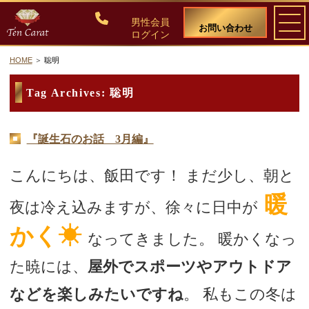
男性会員
お問い合わせ
ログイン
HOME
聡明
ご入会について
Tag Archives:
聡明
料金・入会案内
『誕生石のお話 3月編』
会員比率『１：１０』にこだわる理由
こんにちは、飯田です！ まだ少し、朝と
教養ある女性の募集に注力しています
暖
夜は冷え込みますが、徐々に日中が
50代・60代のための後悔しない選び方
かく☀
なってきました。 暖かくなっ
た暁には、
屋外でスポーツやアウトドア
女性会員の紹介
などを楽しみたいですね
。 私もこの冬は
男性会員様の声