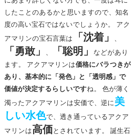
にあまり詳しくない方でも、一度は耳に
したことのあるかと思いますので、知名
度の高い宝石ではないでしょうか。 アク
「沈着」
アマリンの宝石言葉は
、
「勇敢」
「聡明」
、
などがあり
ます。 アクアマリンは
価格にバラつきが
あり、基本的に「発色」と「透明感」で
価値が決定するらしいです
ね。 色が薄く
美
濁ったアクアマリンは安価で、逆に
しい水色
で、透き通っているアクア
高価
マリンは
とされています。 誕生石