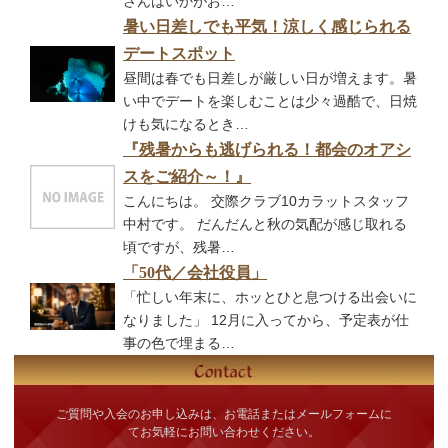
さんはいかがお…
暑い日差しでも平気！涼しく感じられる
デートスポット
昼間は春でも日差しが厳しい日が増えます。暑
い中でデートを楽しむことは少々過酷で、日焼
けも気になるとき…
『残暑からも逃げられる！都会のオアシ
スをご紹介～！』
こんにちは。 交際クラブ10カラットスタッフ
中村です。 だんだんと秋の気配が感じ取れる
頃ですが、残暑…
「50代／会社役員」
「忙しい年末に、ホッとひと息つける出会いに
なりました」 12月に入ってから、予定表が仕
事の色で埋まる…
ご質問や入会のお申し込みは、お電話またはメールフォームに
てお気軽にお問い合わせください。