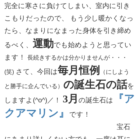
完全に寒さに負けてしまい、室内に引き
デートまでの流れ
こもりだったので、 もう少し暖かくなっ
たら、なまりになまった身体を引き締め
アフィリエイトをご検討の皆様へ。
運動
るべく、
でも始めようと思ってい
ます！
長続きするかは分かりませんが・・・
毎月恒例
さて、今回は
(笑)
（にしよう
の誕生石の話
を
と勝手に企んでいる）
3月
『ア
しますよ(^o^)／！
の誕生石は
クアマリン』
です！
16進数表記では
宝石
#006F86、webカラーのAquamarineは#7fffd4