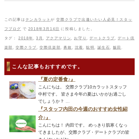
この記事は
テンカラット
が
交際クラブで出逢いたい人必見！スタッ
フブログ
で
2018年3月14日
に投稿しました。
タグ：
2018年
,
3月
,
アクアマリン
,
お守り
,
デートクラブ
,
デート倶
楽部
,
交際クラブ
,
交際倶楽部
,
勇敢
,
沈着
,
聡明
,
誕生石
,
飯田
.
こんな記事もおすすめです。
『夏の定番食♪』
こんにちは。 交際クラブ10カラットスタッフ
中村です。 皆さま今年の夏はいかがお過ごし
でしょうか？ …
『スタッフ内田の今週のおすすめ女性紹
介♪』
こんにちは！ 内田です。 めっきり肌寒くなっ
てきましたが、交際クラブ・デートクラブの皆