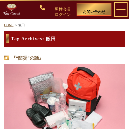
男性会員
お問い合わせ
ログイン
HOME
飯田
ご入会について
Tag Archives:
飯田
料金・入会案内
『“防災”の話』
会員比率『１：１０』にこだわる理由
教養ある女性の募集に注力しています
50代・60代のための後悔しない選び方
女性会員の紹介
男性会員様の声