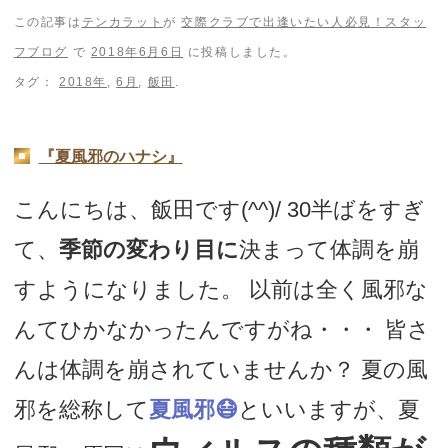
この記事は
テンカラット
が
交際クラブで出逢いたい人必見！スタッ
フブログ
で
2018年6月6日
に投稿しました。
タグ：
2018年
,
6月
,
飯田
.
『夏風邪のハナシ』
こんにちは、飯田です(^^)/ 30半ばをすぎ
て、
季節の変わり目に
決まって体調を崩
すようになりました。 以前は全く風邪な
んてひかなかったんですがね・・・ 皆さ
んは体調を崩されていませんか？ 夏の風
邪を総称して
夏風邪😷
といいますが、夏