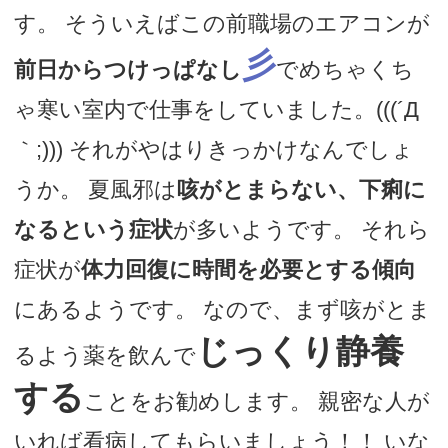
す。 そういえばこの前職場のエアコンが
彡
前日からつけっぱなし
でめちゃくち
ゃ寒い室内で仕事をしていました。(((´Д
｀;))) それがやはりきっかけなんでしょ
うか。 夏風邪は
咳がとまらない、下痢に
なるという症状
が多いようです。 それら
症状が
体力回復に時間を必要とする傾向
にあるようです。 なので、まず咳がとま
じっくり静養
るよう薬を飲んで
する
ことをお勧めします。 親密な人が
いれば看病してもらいましょう！！ いな