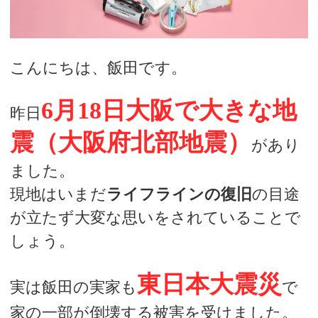
デートまでの流れ
こんにちは、飯田です。
アフィリエイトをご検討の皆様へ。
6月18日大阪で大きな地
昨日
震（大阪府北部地震）
があり
ました。
現地はいまだ
ライフラインの復旧
の目途
が立たず大変な思いをされていることで
しょう。
東日本大震災
実は飯田の実家も
で
家の一部が倒壊する被害を受けました。