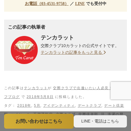
お電話（03-4531-9758）
／
LINE
でも受付中
この記事の執筆者
テンカラット
交際クラブ10カラットの公式サイトです。
テンカラットの記事をもっと見る
この記事は
テンカラット
が
交際クラブで出逢いたい人必見！スタッ
フブログ
で
2018年5月8日
に投稿しました。
タグ：
2018年
,
5月
,
アイデンティティ
,
デートクラブ
,
デート倶楽
部
,
ハイヒール
,
不潔恐怖症
,
交際クラブ
,
交際倶楽部
,
汗
,
洗濯の歴
LINE・電話はこちら
お問い合わせはこちら
史
,
消臭
,
臭い
,
芳香剤
,
防臭
,
飯田
,
香水
.