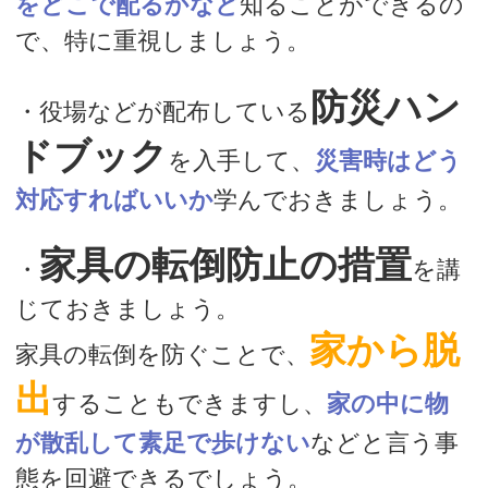
をどこで配るかなど
知ることができるの
で、特に重視しましょう。
防災ハン
・役場などが配布している
ドブック
を入手して、
災害時はどう
対応すればいいか
学んでおきましょう。
家具の転倒防止の措置
・
を講
じておきましょう。
家から脱
家具の転倒を防ぐことで、
出
することもできますし、
家の中に物
が散乱して素足で歩けない
などと言う事
態を回避できるでしょう。