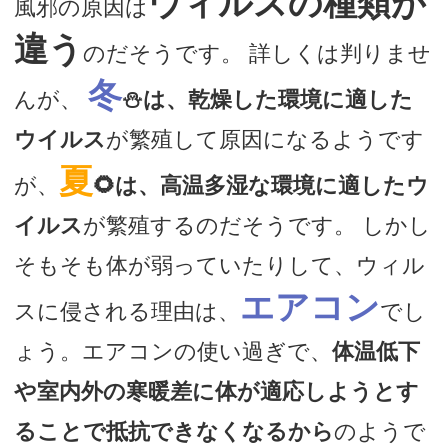
ウィルスの種類が
風邪の原因は
違う
のだそうです。 詳しくは判りませ
冬
んが、
⛄は、乾燥した環境に適した
ウイルス
が繁殖して原因になるようです
夏
が、
🌻は、高温多湿な環境に適したウ
イルス
が繁殖するのだそうです。 しかし
そもそも体が弱っていたりして、ウィル
エアコン
スに侵される理由は、
でし
ょう。エアコンの使い過ぎで、
体温低下
や室内外の寒暖差に体が適応しようとす
ることで抵抗できなくなるから
のようで