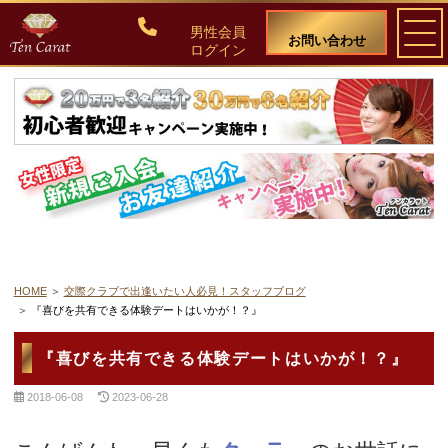
男性会員
お問い合わせ
ログイン
ご入会について
料金・入会案内
会員比率『１：１０』にこだわる理由
教養ある女性の募集に注力しています
HOME
交際クラブで出逢いたい人必見！スタッフブログ
『喜びを共有できる体験デートはいかが！？』
50代・60代のための後悔しない選び方
『喜びを共有できる体験デートはいかが！？』
女性会員の紹介
2018-06-08
2023-06-28
男性会員様の声