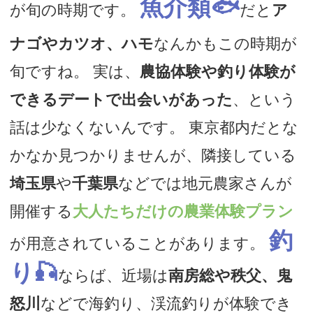
魚介類🐟
が旬の時期です。
だと
ア
ナゴやカツオ、ハモ
なんかもこの時期が
旬ですね。 実は、
農協体験や釣り体験が
できるデートで出会いがあった
、という
話は少なくないんです。 東京都内だとな
かなか見つかりませんが、隣接している
埼玉県
や
千葉県
などでは地元農家さんが
開催する
大人たちだけの農業体験プラン
釣
が用意されていることがあります。
り🎣
ならば、近場は
南房総や秩父、鬼
怒川
などで海釣り、渓流釣りが体験でき