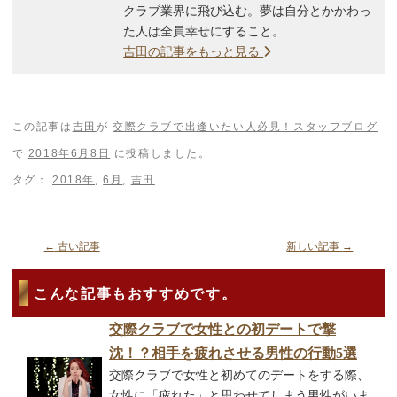
クラブ業界に飛び込む。夢は自分とかかわっ
た人は全員幸せにすること。
吉田の記事をもっと見る
この記事は
吉田
が
交際クラブで出逢いたい人必見！スタッフブログ
で
2018年6月8日
に投稿しました。
タグ：
2018年
,
6月
,
吉田
.
←
古い記事
新しい記事
→
こんな記事もおすすめです。
交際クラブで女性との初デートで撃
沈！？相手を疲れさせる男性の行動5選
交際クラブで女性と初めてのデートをする際、
女性に「疲れた」と思わせてしまう男性がいま