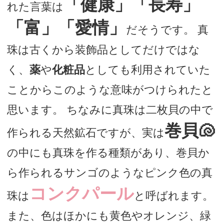
「健康」「長寿」
れた言葉は
「富」「愛情」
だそうです。 真
珠は古くから装飾品としてだけではな
く、
薬
や
化粧品
としても利用されていた
ことからこのような意味がつけられたと
思います。 ちなみに真珠は二枚貝の中で
巻貝🐚
作られる天然鉱石ですが、実は
の中にも真珠を作る種類があり、巻貝か
ら作られるサンゴのようなピンク色の真
コンクパール
珠は
と呼ばれます。
また、色はほかにも黄色やオレンジ、緑