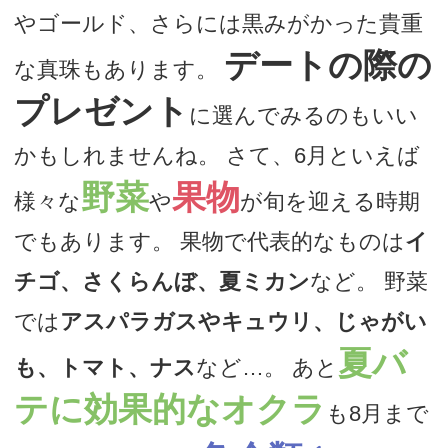
やゴールド、さらには黒みがかった貴重
デートの際の
な真珠もあります。
プレゼント
に選んでみるのもいい
かもしれませんね。 さて、6月といえば
野菜
果物
様々な
や
が旬を迎える時期
でもあります。 果物で代表的なものは
イ
チゴ、さくらんぼ、夏ミカン
など。 野菜
では
アスパラガスやキュウリ、じゃがい
夏バ
も、トマト、ナス
など…。 あと
テに効果的なオクラ
も8月まで