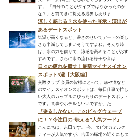
す。 「自分のことがタイプではなかったのか
な？」と前向きに捉える必要もありま…
涼しく感じる？水を使った展示・演出が
あるデートスポット
気温が高くなると、暑さのせいでデートの楽し
さも半減してしまいそうですよね。そんな時
は、水の力を借りて、涼感を高めることがおす
すめです。さらに水の流れる様子や音は…
日々の疲れを癒す！最新マイナスイオン
スポット5選【大阪編】
交際クラブ 会員の皆様にとって、森や滝など
のマイナスイオンスポットは、毎日仕事で忙し
い大人のカップルにぴったりのデートスポット
です。食事やホテルもいいですが、た…
『乗るしかない、このビッグウェーブ
に！？今注目の“映える”人気フード』
こんにちは、吉田です。 今、タピオカミルク
ティーが人気ですが、吉田の職場の近くにもタ