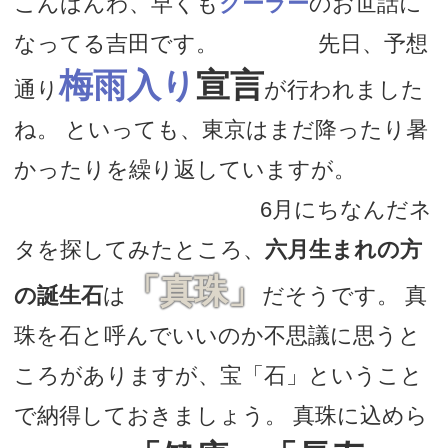
こんばんわ、早くも
クーラー
のお世話に
なってる吉田です。
先日、予想
_(:3 」∠ )_
デートまでの流れ
梅雨入り
宣言
通り
が行われました
アフィリエイトをご検討の皆様へ。
ね。 といっても、東京はまだ降ったり暑
かったりを繰り返していますが。
(そろそ
6月にちなんだネ
ろ持ちネタが尽きてきたので)
タを探してみたところ、
六月生まれの方
「真珠」
の誕生石
は
だそうです。 真
珠を石と呼んでいいのか不思議に思うと
ころがありますが、宝「石」ということ
で納得しておきましょう。 真珠に込めら