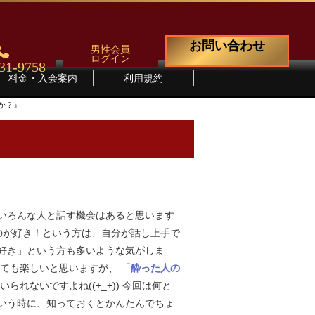
お問い合わせ
男性会員
ログイン
31-9758
料金・入会案内
利用規約
か？』
でもいろんな人と話す機会はあると思います
のが好き！という方は、自分が話し上手で
 「好き」という方も多いような気がしま
ても楽しいと思いますが、 「
酔った人の
れないですよね((+_+)) 今回は何と
いう時に、知っておくとかんたんでちょ