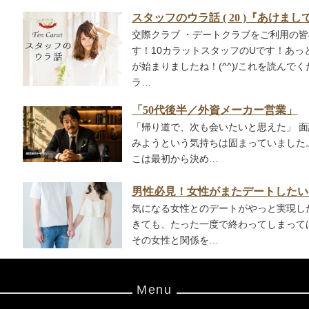
スタッフのウラ話 ( 20 )『あけ
交際クラブ ・デートクラブをご利用の
す！10カラットスタッフのUです！あ
が始まりましたね！(^^)/これを読ん
ラ…
「50代後半／外資メーカー営業」
「帰り道で、次も会いたいと思えた」 
みようという気持ちは固まっていました
こは最初から決め…
男性必見！女性がまたデートしたい
気になる女性とのデートがやっと実現し
きても、たった一度で終わってしまって
その女性と関係を…
Menu