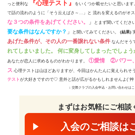
『心理テスト』
っと便利な
をいくつか載せたいと思います
で話の流れのように「そう云えばさ～…」と 流れを変えるのがオスス
な３つの条件をあげてください。
」
とまず聞いてくださ
要な条件はなんですか？
」
と聞いてみてください。
(結果)
あげた条件が、その人の一番譲れない条件
なんだそうです
れてしまいました。 何に変身してしまったでしょう
①愛情 ②パワー
あなたが恋人に求めるものがわかります。
ス
心理テストは山ほどありますが、今回はかんたんに覚えられそう
が大好きですので♡ 意外と話が広がるかもしれませんよ(´艸｀
テスト
↓ 交際クラブの入会申込・お問い合わせはこ
まずはお気軽にご相談
入会のご相談は