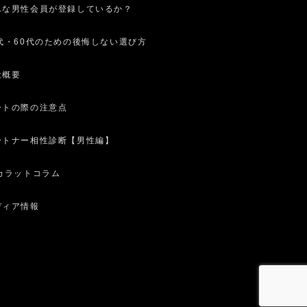
んな男性会員が登録しているか？
0代・60代のための後悔しない選び方
社概要
ートの際の注意点
ートナー相性診断【男性編】
0カラットコラム
ディア情報