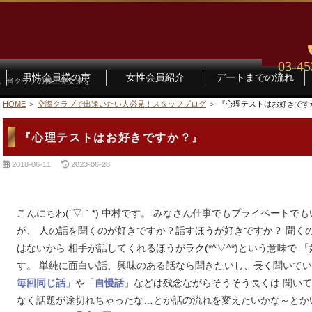
03-45
男性会員様の声
女性会員紹介
デートまでの流れ
す。当クラブの極上美女達を
HOME
交際クラブで出逢いたい人必見！スタッフブログ
『心理テストはお好きです
『心理テストはお好きですか？』
2018-06-11
2023-06-28
こんにちわ(´▽｀*) 中村です。 みなさん仕事でもプライベート
が、 人の話を聞くのが好きですか？話すほうが好きですか？ 聞く
はないから 相手が話してくれるほうがラク(*^▽^*)という意味で
す。 単純に面白い話、興味のある話なら聞きたいし、長く聞いてい
」や「
」などは残念ながらそうそう長くは 聞いていら
毎回同じ話
自慢話
なく話題が途切れちゃったな…とか話の流れを変えたいかな～とか