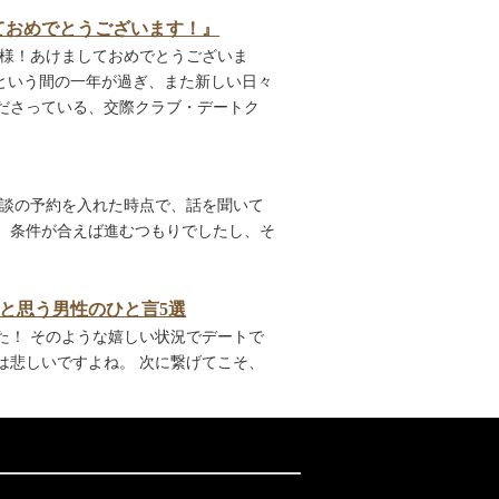
ましておめでとうございます！』
皆様！あけましておめでとうございま
っという間の一年が過ぎ、また新しい日々
でくださっている、交際クラブ・デートク
面談の予約を入れた時点で、話を聞いて
。条件が合えば進むつもりでしたし、そ
と思う男性のひと言5選
た！ そのような嬉しい状況でデートで
は悲しいですよね。 次に繋げてこそ、