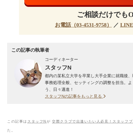
ご相談だけでもO
お電話（03-4531-9758）
／
LIN
この記事の執筆者
コーディネーター
スタッフN
都内の某私立大学を卒業し大手企業に就職後、
事務処理全般、セッティングの調整を担当。よ
う、日々邁進！
スタッフNの記事をもっと見る
この記事は
スタッフN
が
交際クラブで出逢いたい人必見！スタッフブ
た。