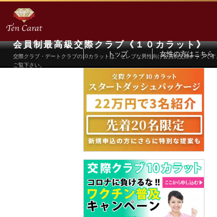
会員制最高級交際クラブ《１０カラット》
トップ
女性の方はこちら
交際クラブ・デートクラブの10カラットは、セレブな男性向け会員制交際クラブで
ご覧下さい。