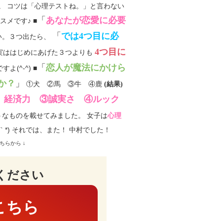
。 コツは「心理テストね。」と言わない
「
あなたが恋愛に必要
メです♪ ■
「
では4つ目に必
い。３つ出たら、
4つ目に
実ははじめにあげた３つよりも
「
恋人が魔法にかけら
よ(^-^) ■
か？
」
①犬 ②馬 ③牛 ④鹿
(結果)
、経済力 ③誠実さ ④ルック
なものを載せてみました。 女子は
心理
*) それでは、また！ 中村でした！
ちらから ↓
ください
こちら