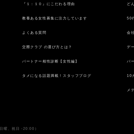
『１：１０』にこだわる理由
ど
教養ある女性募集に注力しています
5
よくある質問
会
交際クラブ の選び方とは？
デ
パートナー相性診断【女性編】
パ
タメになる話題満載！スタッフブログ
1
メ
日曜、祝日 -20:00）