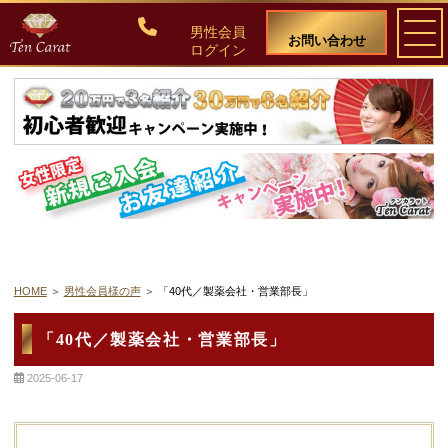
男性会員
お問い合わせ
ログイン
ご入会について
料金・入会案内
会員比率『１：１０』にこだわる理由
教養ある女性の募集に注力しています
HOME
男性会員様の声
「40代／製薬会社・営業部長」
50代・60代のための後悔しない選び方
「40代／製薬会社・営業部長」
2025-06-17
女性会員の紹介
男性会員様の声