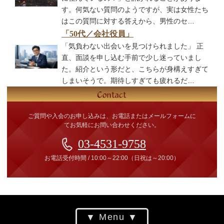
す。何気ない質問のようですが、実は女性たち
はこの質問に対する答えから、男性のセ…
「50代／会社役員」
「気負わない出会いを見つけられました」 正
直、面談を申し込む手前で少し迷っていまし
た。紹介という形だと、こちらが身構えすぎて
しまいそうで。期待しすぎても疲れるだ…
ご質問や入会のお申し込みは、お電話またはメールフォームに
てお気軽にお問い合わせください。
03-4531-9758
お電話受付時間
/
10:00～22:00
（日祝は～20:00）
Menu