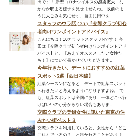
田です！ 新型コロナウイルスの感染拡大、な
かなか収まる様子を見せませんね。 以前のよ
うに人ごみを気にせず、自由に街中を…
スタッフのウラ話 ( 25 )『交際クラブ初心
者向けワンポイントアドバイス』
こんにちは！10カラットスタッフNです！ 今
回は【交際クラブ初心者向けワンポイントアド
バイス】と、【あえてオススメしたい女性た
ち！】について書かせていただきます…
今年行きたい、デートにおすすめの紅葉
スポット5選【西日本編】
紅葉シーズンになると、デートで紅葉スポット
へ行きたいと考えるようになりますよね。 で
も、紅葉スポットは全国にあり、一体どこへ行
けばいいのか分からない場合もありま…
交際クラブの登録女性に訊いた東京の住
みたい街ベスト３
交際クラブを利用していると、女性から「どこ
に住んでいるの？」と訊かれることがありま