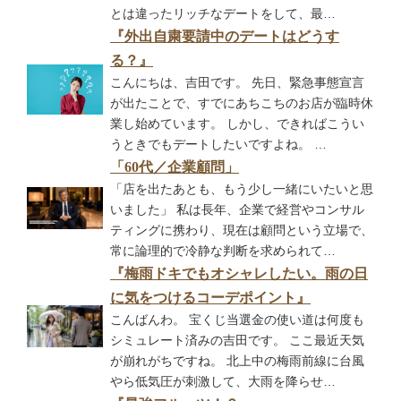
とは違ったリッチなデートをして、最…
『外出自粛要請中のデートはどうす
る？』
こんにちは、吉田です。 先日、緊急事態宣言
が出たことで、すでにあちこちのお店が臨時休
業し始めています。 しかし、できればこうい
うときでもデートしたいですよね。 …
「60代／企業顧問」
「店を出たあとも、もう少し一緒にいたいと思
いました」 私は長年、企業で経営やコンサル
ティングに携わり、現在は顧問という立場で、
常に論理的で冷静な判断を求められて…
『梅雨ドキでもオシャレしたい。雨の日
に気をつけるコーデポイント』
こんばんわ。 宝くじ当選金の使い道は何度も
シミュレート済みの吉田です。 ここ最近天気
が崩れがちですね。 北上中の梅雨前線に台風
やら低気圧が刺激して、大雨を降らせ…