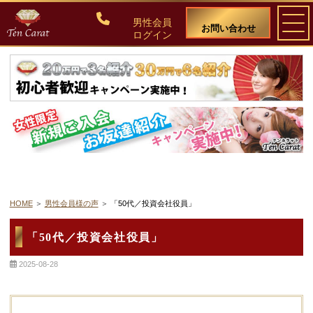
男性会員
お問い合わせ
ログイン
ご入会について
料金・入会案内
会員比率『１：１０』にこだわる理由
教養ある女性の募集に注力しています
HOME
男性会員様の声
「50代／投資会社役員」
50代・60代のための後悔しない選び方
「50代／投資会社役員」
2025-08-28
女性会員の紹介
男性会員様の声