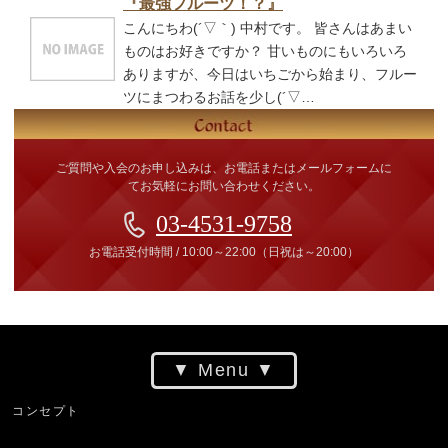
『最強フルーツ！？』
こんにちわ(´▽｀) 中村です。 皆さんはあまい
ものはお好きですか？ 甘いものにもいろいろ
ありますが、今日はいちごから始まり、フルー
ツにまつわるお話を少し(´▽…
ご質問や入会のお申し込みは、お電話またはメールフォームに
てお気軽にお問い合わせください。
03-4531-9758
お電話受付時間
/
10:00～22:00
（日祝は～20:00）
Menu
コンセプト