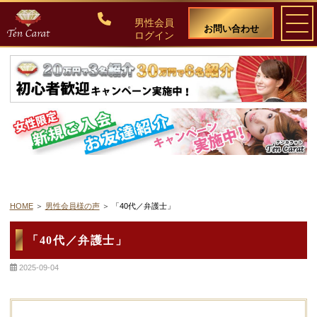
男性会員
お問い合わせ
ログイン
ご入会について
料金・入会案内
会員比率『１：１０』にこだわる理由
教養ある女性の募集に注力しています
HOME
男性会員様の声
「40代／弁護士」
50代・60代のための後悔しない選び方
「40代／弁護士」
2025-09-04
女性会員の紹介
男性会員様の声