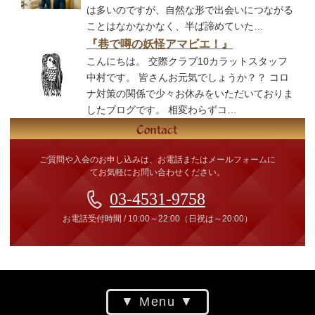
は多いのですが、自然な形で出会いにつながる
ことはなかなかなく、半ば諦めていた…
『巷で噂の妖怪アマビエ！』
こんにちは。 交際クラブ10カラットスタッフ
中村です。 皆さんお元気でしょうか？？ コロ
ナ対策の関係で少々お休みをいただいておりま
したブログです。 相変わらずコ…
ご質問や入会のお申し込みは、お電話またはメールフォームに
てお気軽にお問い合わせください。
03-4531-9758
お電話受付時間
/
10:00～22:00
（日祝は～20:00）
Menu