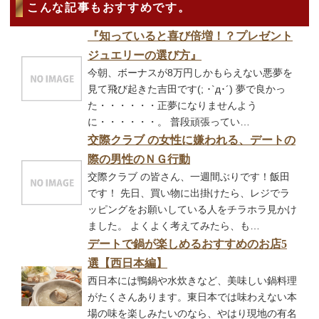
こんな記事もおすすめです。
『知っていると喜び倍増！？プレゼント
ジュエリーの選び方』
今朝、ボーナスが8万円しかもらえない悪夢を
見て飛び起きた吉田です(; ･`д･´) 夢で良かっ
た・・・・・・正夢になりませんよう
に・・・・・・。 普段頑張ってい…
交際クラブ の女性に嫌われる、デートの
際の男性のＮＧ行動
交際クラブ の皆さん、一週間ぶりです！飯田
です！ 先日、買い物に出掛けたら、レジでラ
ッピングをお願いしている人をチラホラ見かけ
ました。 よくよく考えてみたら、も…
デートで鍋が楽しめるおすすめのお店5
選【西日本編】
西日本には鴨鍋や水炊きなど、美味しい鍋料理
がたくさんあります。東日本では味わえない本
場の味を楽しみたいのなら、やはり現地の有名