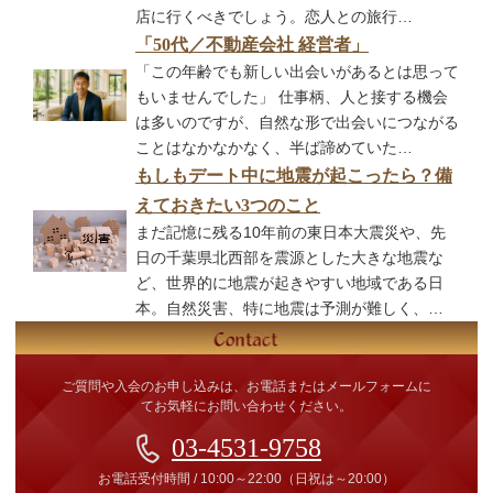
店に行くべきでしょう。恋人との旅行…
「50代／不動産会社 経営者」
「この年齢でも新しい出会いがあるとは思って
もいませんでした」 仕事柄、人と接する機会
は多いのですが、自然な形で出会いにつながる
ことはなかなかなく、半ば諦めていた…
もしもデート中に地震が起こったら？備
えておきたい3つのこと
まだ記憶に残る10年前の東日本大震災や、先
日の千葉県北西部を震源とした大きな地震な
ど、世界的に地震が起きやすい地域である日
本。自然災害、特に地震は予測が難しく、…
ご質問や入会のお申し込みは、お電話またはメールフォームに
てお気軽にお問い合わせください。
03-4531-9758
お電話受付時間
/
10:00～22:00
（日祝は～20:00）