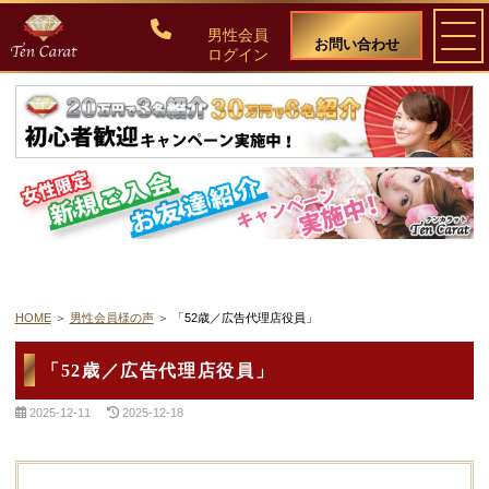
男性会員
お問い合わせ
ログイン
ご入会について
料金・入会案内
会員比率『１：１０』にこだわる理由
教養ある女性の募集に注力しています
HOME
男性会員様の声
「52歳／広告代理店役員」
50代・60代のための後悔しない選び方
「52歳／広告代理店役員」
2025-12-11
2025-12-18
女性会員の紹介
男性会員様の声