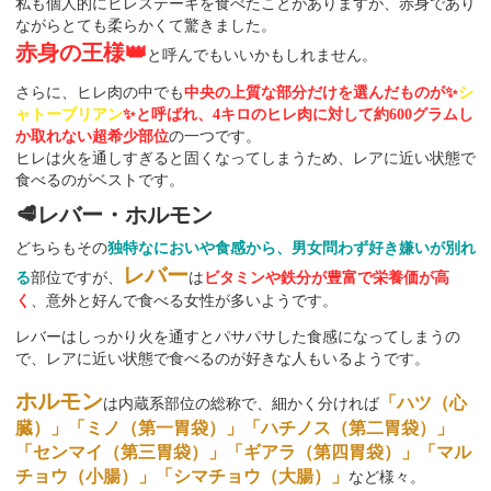
私も個人的にヒレステーキを食べたことがありますが、赤身であり
ながらとても柔らかくて驚きました。
赤身の王様👑
と呼んでもいいかもしれません。
さらに、ヒレ肉の中でも
中央の上質な部分だけを選んだものが✨
シ
ャトーブリアン
✨と呼ばれ、4キロのヒレ肉に対して約600グラムし
か取れない超希少部位
の一つです。
ヒレは火を通しすぎると固くなってしまうため、レアに近い状態で
食べるのがベストです。
🥩レバー・ホルモン
どちらもその
独特なにおいや食感から、男女問わず好き嫌いが別れ
レバー
る
部位ですが、
は
ビタミンや鉄分が豊富で栄養価が高
く
、意外と好んで食べる女性が多いようです。
レバーはしっかり火を通すとパサパサした食感になってしまうの
で、レアに近い状態で食べるのが好きな人もいるようです。
ホルモン
「ハツ（心
は内蔵系部位の総称で、細かく分ければ
臓）」「ミノ（第一胃袋）」「ハチノス（第二胃袋）」
「センマイ（第三胃袋）」「ギアラ（第四胃袋）」「マル
チョウ（小腸）」「シマチョウ（大腸）」
など様々。