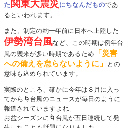
関東大震災
た
にちなんだもの
であ
るといわれます。
また、制定の約一年前に日本へ上陸した
伊勢湾台風
など、この時期は例年台
「災害
風の襲来が多い時期であるため
への備えを怠らないように」
との
意味も込められています。
実際のところ、確かに今年は８月に入っ
てから🌀台風のニュースが毎日のように
報道されていますよね。
お盆シーズンに🌀台風が五日連続して発
生したことも話題になりました。