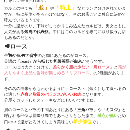
けをして提供されます。
「並」
「特上」
カルビの中でも
や
などランク分けされていま
すが、特に基準があるわけではなく、そのお店ごとに独自に決めて
呼んでいるようです。
十分に脂がのり、下味がしっかりしみ込んだカルビは、男女ともに
人気がある
焼肉の代表格
。中にはこのカルビを専門に取り扱うお店
もあるのだとか。
🥩ロース
🐂
🐖
牛
や豚
の
背中
のお肉にあたるのがロース。
英語の
「roast」から転じた和製英語が由来
だそうです。
ロースには大きく分けて、
柔らかく脂の少ない「肩ロース」
と
霜が
入りやすく上品な旨味が楽しめる「リブロース」
の2種類がありま
す。
その名の由来からもわかるように、ロースト（焼く）して食べるの
に適した
赤身と脂質のバランスがいいお肉
になります。
分厚くカットしたステーキなどにもいいですよね。
肩のロースとバラの中間あたりにある
「三角バラ」
や
「ミスジ」
と
呼ばれる部位は霜降り肉でもあっさりとした脂で、
融点が低い
ため
希少部位
口の中で脂がとろけてしまう美味しい
です。