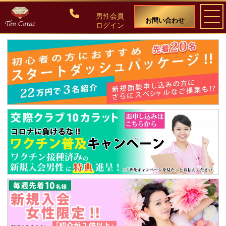
男性会員
お問い合わせ
ログイン
ご入会について
料金・入会案内
会員比率『１：１０』にこだわる理由
教養ある女性の募集に注力しています
50代・60代のための後悔しない選び方
女性会員の紹介
男性会員様の声