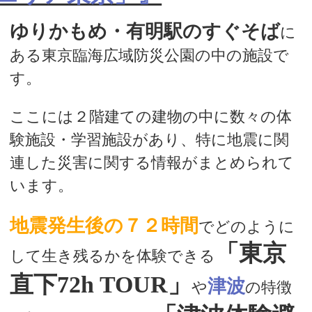
ゆりかもめ・有明駅のすぐそば
に
ある東京臨海広域防災公園の中の施設で
す。
ここには２階建ての建物の中に数々の体
験施設・学習施設があり、特に地震に関
連した災害に関する情報がまとめられて
います。
地震発生後の７２時間
でどのように
「東京
して生き残るかを体験できる
直下72h TOUR」
津波
や
の特徴