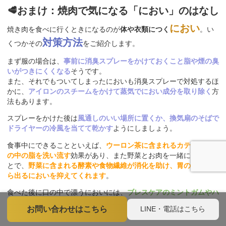
🥩おまけ：焼肉で気になる「におい」のはなし
におい
焼き肉を食べに行くときになるのが
体や衣類につく
。い
対策方法
くつかその
をご紹介します。
まず服の場合は、
事前に消臭スプレーをかけておくこと脂や煙の臭
いがつきにくくなる
そうです。
また、それでもついてしまったにおいも消臭スプレーで対処するほ
かに、
アイロンのスチームをかけて蒸気でにおい成分を取り除く
方
法もあります。
スプレーをかけた後は
風通しのいい場所に置くか、換気扇のそばで
ドライヤーの冷風を当てて乾かす
ようにしましょう。
食事中にできることといえば、
ウーロン茶に含まれるカテキンに口
の中の脂を洗い流す
効果があり、また野菜とお肉を一緒に食べるこ
とで、
野菜に含まれる酵素や食物繊維が消化を助け、胃の残留物か
ら出るにおいを抑えてくれます
。
食べた後に口の中で漂うにおいには、
ブレスケアのミントガムやハ
ッカ飴でリフレッシュさせることができる
ので覚えておきましょ
LINE・電話はこちら
お問い合わせはこちら
う。