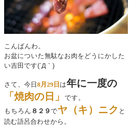
こんばんわ。
お盆についた無駄なお肉をどうにかした
い吉田です(´Д｀)
年に一度の
さて、今日
8月29日
は
「焼肉の日」
です。
ヤ（キ）ニク
もちろん
８２９
で
と
読む語呂合わせから。