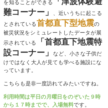
「津波体験避
を知ることができる
難コーナー」
、近いうちに起こる
首都直下型地震
とされている
の
被災状況をシミュレートしたデータが展
「首都直下地震特
示されている
設コーナー」
など、小さな子供だ
けではなく大人が見ても学べる施設にな
っています。
こちらも是非一度訪れてみたいですね。
利用時間は平日の月曜日をのぞいた９時
から１７時までで、入場無料
です。