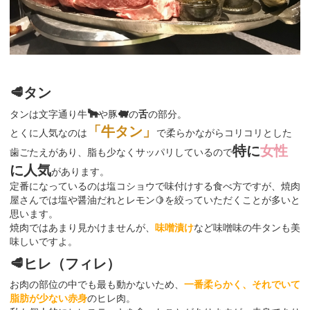
🥩タン
🐂
🐖
タンは文字通り牛
や豚
の
舌
の部分。
「牛タン」
とくに人気なのは
で柔らかながらコリコリとした
特に
女性
歯ごたえがあり、脂も少なくサッパリしているので
に人気
があります。
定番になっているのは塩コショウで味付けする食べ方ですが、焼肉
屋さんでは塩や醤油だれとレモン🍋を絞っていただくことが多いと
思います。
焼肉ではあまり見かけませんが、
味噌漬け
など味噌味の牛タンも美
味しいですよ。
🥩ヒレ（フィレ）
お肉の部位の中でも最も動かないため、
一番柔らかく、それでいて
脂肪が少ない赤身
のヒレ肉。