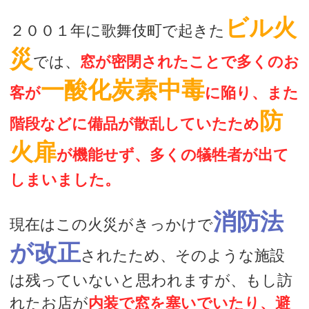
ビル火
２００１年に歌舞伎町で起きた
災
では、
窓が密閉されたことで多くのお
一酸化炭素中毒
客が
に陥り、また
防
階段などに備品が散乱していたため
火扉
が機能せず、多くの犠牲者が出て
しまいました。
消防法
現在はこの火災がきっかけで
が改正
されたため、そのような施設
は残っていないと思われますが、もし訪
れたお店が
内装で窓を塞いでいたり、避