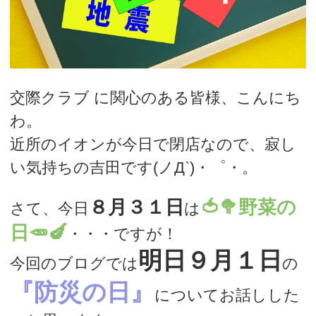
交際クラブ に関心のある皆様、こんにち
わ。
近所のイオンが今日で閉店なので、寂し
い気持ちの吉田です(ノД`)・゜・。
８月３１日
🍅🥦野菜の
さて、今日
は
日🥕🍆
・・・ですが！
明日９月１日
今回のブログでは
の
『防災の日』
についてお話しした