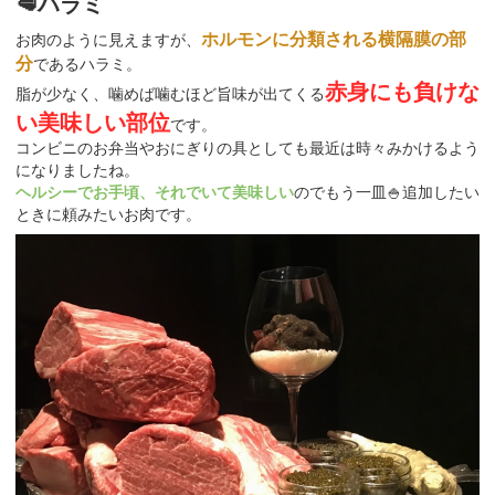
🥩ハラミ
ホルモンに分類される横隔膜の部
お肉のように見えますが、
分
であるハラミ。
赤身にも負けな
脂が少なく、噛めば噛むほど旨味が出てくる
い美味しい部位
です。
コンビニのお弁当やおにぎりの具としても最近は時々みかけるよう
になりましたね。
ヘルシーでお手頃、それでいて美味しい
のでもう一皿🍚追加したい
ときに頼みたいお肉です。