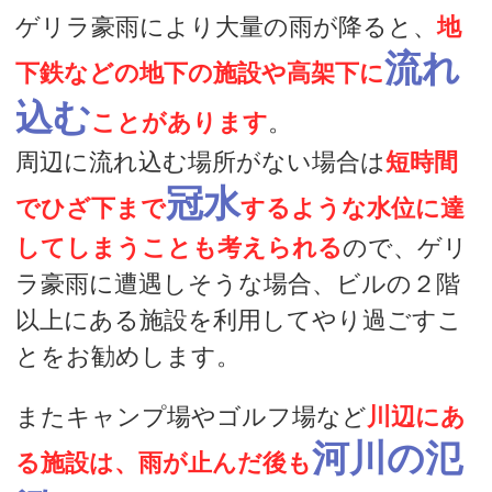
ゲリラ豪雨により大量の雨が降ると、
地
流れ
下鉄などの地下の施設や高架下に
込む
ことがあります
。
周辺に流れ込む場所がない場合は
短時間
冠水
でひざ下まで
するような水位に達
してしまうことも考えられる
ので、ゲリ
ラ豪雨に遭遇しそうな場合、ビルの２階
以上にある施設を利用してやり過ごすこ
とをお勧めします。
またキャンプ場やゴルフ場など
川辺にあ
河川の氾
る施設は、雨が止んだ後も