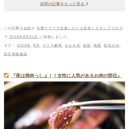
吉田の記事をもっと見る
この記事は
吉田
が
交際クラブで出逢いたい人必見！スタッフブログ
で
2018年8月31日
に投稿しました。
タグ：
2018年
,
8月
,
ゲリラ豪雨
,
ビル火災
,
吉田
,
地震
,
防災の日
,
防災体験施設
.
『夜は焼肉っしょ！！女性に人気があるお肉の部位』