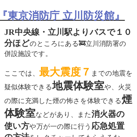
『東京消防庁 立川防災館』
JR中央線・立川駅よりバスで１０
分ほど
のところにある🚒立川消防署の
併設施設です。
最大震度７
ここでは、
までの地震を
地震体験室
疑似体験できる
や、火災
煙
の際に充満した煙の怖さを体験できる
体験室
消火器の
などがあり、また
使い方
応急処置
や万が一の際に行う