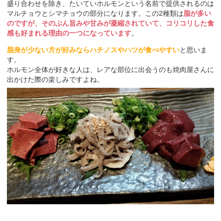
盛り合わせを除き、たいていホルモンという名前で提供されるのは
マルチョウとシマチョウの部分になります。この2種類は
脂が多い
のですが、そのぶん旨みや甘みが凝縮されていて、コリコリした食
感も好まれる理由の一つになっています
。
脂身が少ない方が好みならハチノスやハツが食べやすい
と思いま
す。
ホルモン全体が好きな人は、レアな部位に出会うのも焼肉屋さんに
出かけた際の楽しみですよね。