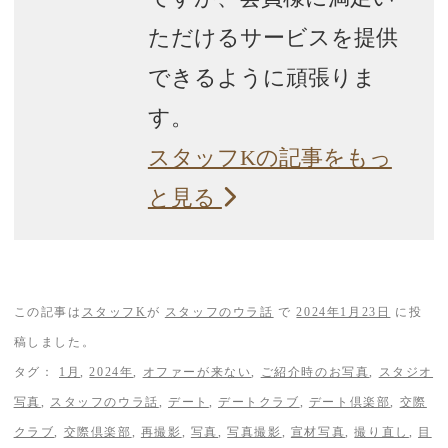
ただけるサービスを提供
できるように頑張りま
す。
スタッフKの記事をもっ
と見る
この記事は
スタッフK
が
スタッフのウラ話
で
2024年1月23日
に投
稿しました。
タグ：
1月
,
2024年
,
オファーが来ない
,
ご紹介時のお写真
,
スタジオ
写真
,
スタッフのウラ話
,
デート
,
デートクラブ
,
デート倶楽部
,
交際
クラブ
,
交際倶楽部
,
再撮影
,
写真
,
写真撮影
,
宣材写真
,
撮り直し
,
目