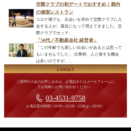
交際クラブの初デートでおすすめ！都内
の個室レストラン
コロナ禍でも、出会いを求めて交際クラブに入
会する人が、最近になって増えてきました。交
際クラブでセッテ…
「50代／不動産会社 経営者」
「この年齢でも新しい出会いがあるとは思って
もいませんでした」 仕事柄、人と接する機会
は多いのですが、…
ご質問や入会のお申し込みは、お電話またはメールフォームに
てお気軽にお問い合わせください。
03-4531-9758
お電話受付時間
/
10:00～22:00
（日祝は～20:00）