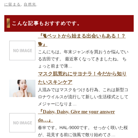
に留まる
,
自然光
.
こんな記事もおすすめです。
『🐈ペットから始まる出会いもある！？
🐕』
こんにちは。年末ジャンボを買おうか悩んでい
る吉田です。 最近寒くなってきましたね。 ち
ょっと前まで薄…
マスク肌荒れにサヨナラ！今だから知り
たいスキンケア
人混みではマスクをつける行為、これは新型コ
ロナウイルスが流行して新しい生活様式として
メジャーになりま…
『Daisy, Daisy, Give me your answer
do…』
春🌸です。HAL-9000です。 せっかく咲いた桜
が、花見する前に強風で散り始めてさ…