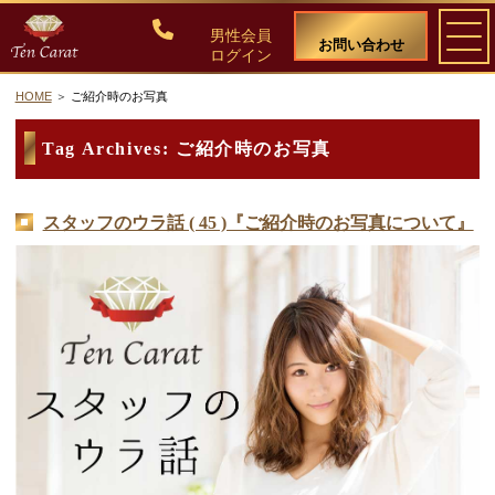
男性会員
お問い合わせ
ログイン
HOME
ご紹介時のお写真
ご入会について
Tag Archives:
ご紹介時のお写真
料金・入会案内
スタッフのウラ話 ( 45 )『ご紹介時のお写真について』
会員比率『１：１０』にこだわる理由
教養ある女性の募集に注力しています
50代・60代のための後悔しない選び方
女性会員の紹介
男性会員様の声