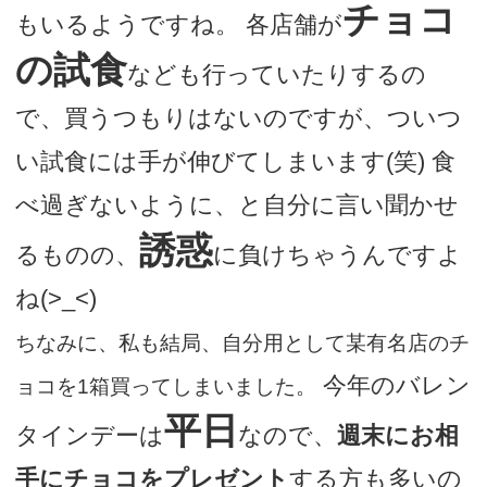
チョコ
もいるようですね。 各店舗が
の試食
なども行っていたりするの
で、買うつもりはないのですが、ついつ
い試食には手が伸びてしまいます(笑) 食
べ過ぎないように、と自分に言い聞かせ
誘惑
るものの、
に負けちゃうんですよ
ね(>_<)
ちなみに、私も結局、自分用として某有名店のチ
今年のバレン
ョコを1箱買ってしまいました。
平日
タインデーは
なので、
週末にお相
手にチョコをプレゼント
する方も多いの