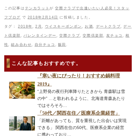
この記事は
テンカラット
が
交際クラブで出逢いたい人必見！スタッ
フブログ
で
2018年2月14日
に投稿しました。
タグ：
2018年
,
2月
,
ウイスキーボンボン
,
お酒
,
デートクラブ
,
デー
ト倶楽部
,
バレンタインデー
,
交際クラブ
,
交際倶楽部
,
友チョコ
,
相
性
,
組み合わせ
,
自分チョコ
,
飯田
.
こんな記事もおすすめです。
『寒い夜にぴったり！おすすめ鍋料理
2019』
“上野発の夜行列車降りたときから 青森駅は雪
の中” …と歌われるように、北海道青森あたり
ではそろそろ…
「50代／関西在住／医療系企業経営」
「距離があっても、質を重視した出会いは実現
できる」 関西在住の50代、医療系企業の経営
に携わっており…