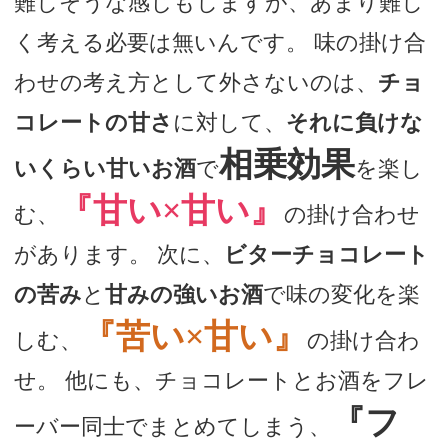
難しそうな感じもしますが、あまり難し
く考える必要は無いんです。 味の掛け合
わせの考え方として外さないのは、
チョ
コレートの甘さ
に対して、
それに負けな
相乗効果
いくらい甘いお酒
で
を楽し
『甘い×甘い』
む、
の掛け合わせ
があります。 次に、
ビターチョコレート
の苦み
と
甘みの強いお酒
で味の変化を楽
『苦い×甘い』
しむ、
の掛け合わ
せ。 他にも、チョコレートとお酒をフレ
『フ
ーバー同士でまとめてしまう、