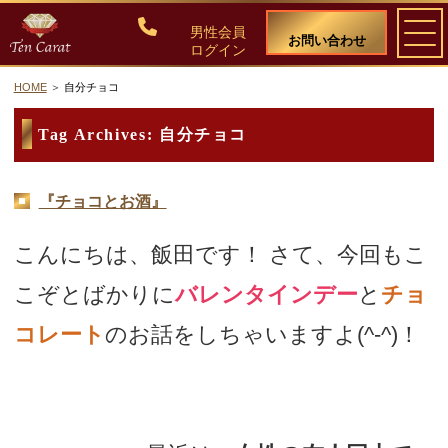
男性会員
お問い合わせ
ログイン
HOME
自分チョコ
ご入会について
Tag Archives:
自分チョコ
料金・入会案内
『チョコとお酒』
会員比率『１：１０』にこだわる理由
こんにちは、飯田です！ さて、今回もこ
教養ある女性の募集に注力しています
こぞとばかりに
バレンタインデー
と
チョ
コレート
のお話をしちゃいますよ(^-^)！
50代・60代のための後悔しない選び方
ちょこっとメモ：チョコレート色は16進数表示で
女性会員の紹介
#602D1D、Webカラーの”Chocolate”は#D2691Eでち
男性会員様の声