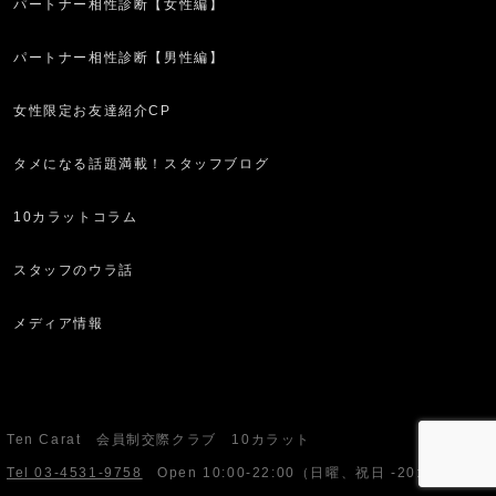
パートナー相性診断【女性編】
パートナー相性診断【男性編】
女性限定お友達紹介CP
タメになる話題満載！スタッフブログ
10カラットコラム
スタッフのウラ話
メディア情報
Ten Carat 会員制交際クラブ 10カラット
Tel 03-4531-9758
Open
10:00-22:00
（日曜、祝日 -20:00）